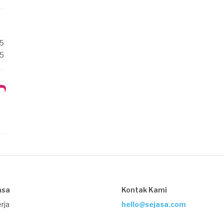
/5
/5
asa
Kontak Kami
rja
hello@sejasa.com