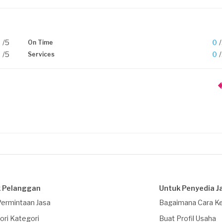
0
/5
0
On Time
0
/5
0
Services
 Pelanggan
Untuk Penyedia J
Permintaan Jasa
Bagaimana Cara Ke
ori Kategori
Buat Profil Usaha