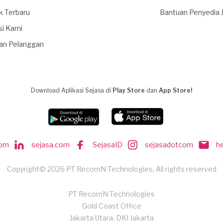
k Terbaru
Bantuan Penyedia 
si Kami
an Pelanggan
Download Aplikasi Sejasa di
Play Store
dan
App Store!
com
sejasa.com
SejasaID
sejasadotcom
h
Copyright© 2026 PT RecomN Technologies, All rights reserved
PT RecomN Technologies
Gold Coast Office
Jakarta Utara, DKI Jakarta