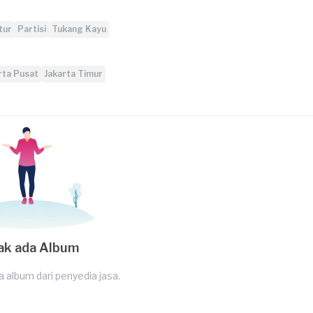
tur
Partisi
Tukang Kayu
rta Pusat
Jakarta Timur
ak ada Album
a album dari penyedia jasa.