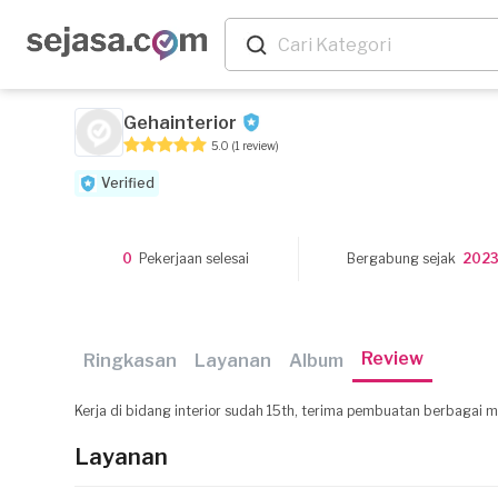
Gehainterior
5.0
(1 review)
Verified
0
Pekerjaan selesai
Bergabung sejak
202
Review
Ringkasan
Layanan
Album
Kerja di bidang interior sudah 15th, terima pembuatan berbagai m
Layanan