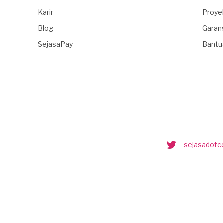
Karir
Proye
Blog
Garan
SejasaPay
Bantu
sejasadot