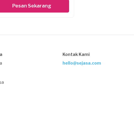
Pesan Sekarang
sa
Kontak Kami
ja
hello@sejasa.com
sa