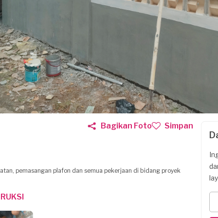
Bagikan Foto
Simpan
D
In
da
catan, pemasangan plafon dan semua pekerjaan di bidang proyek
la
RUKSI