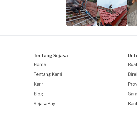
Tentang Sejasa
Unt
Home
Buat
Tentang Kami
Dire
Karir
Proy
Blog
Gara
SejasaPay
Ban