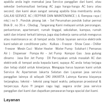
apabila anda ingin memakai jasa Service panggilan dari kami, atau
sekedar berkonsultasi tentang AC juga harga-harga AC baru atau
second, dan kami akan sangat senang apabila bisa membantu anda.
GALAXI SERVICE AC ( REPPAIR DAN MAINTENANCE ) JL Rempoa raya (
mkj ) no 9 , Pondok pinang Jak – Sel Perumahan pondok bahar permai
Blok B , no 36 e , Ciledug , Tangerang Kami melayani untuk perorangan,
perkantoran, apartemant, rumah tinggal, sekolahan, kampus, rumah
sakit dan intansi terkait lainnya, juga siap bekerja sama untuk mengurus
atau maintenance ac di tempat anda. Untuk layanan service elektronik
kami selain air conditioner yaitu : · Kulkas – Freezer - Show Case – Chiller
· Freezer · Mesin Cuci · Water Heater · Water Pump · Solahart ( Pemanas
Air ) · Dispenser · Pompa Air – Jet Pump · Kompor Gas · Jasa gulung
dinamo · Jasa Bor Jet Pump · Dll Percayakan untuk masalah AC dan
elektronik di tempat anda kepada kami, supaya AC anda tetap terjaga
dan tetap stabil untuk kinerjanya. Mengapa harus layanan kami untuk
Service Ac Apartemen Jakarta Selatan dan Layanan jasa service
panggilan lainnya di wilayah DKI JAKARTA Lainnya Karena biayanya
terjangkau, teknisi – teknisi yang tepat waktu, pelayanan proesional &
terpercaya. Ayoo !!! jangan ragu lagi, segera order jasa service
panggilan dari kami dan dapatkan penawaran harga spacial dari kami.
Layanan