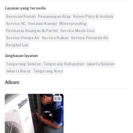
Layanan yang tersedia
Renovasi Rumah
Pemasangan Atap
Kusen Pintu & Jendela
Service AC
Instalasi Kanopi
Waterproofing
Pembatas Ruangan & Partisi
Service Mesin Cuci
Service Pompa Air
Service Kulkas
Service Pemanas Air
Bengkel Las
Jangkauan layanan
Tangerang Selatan
Tangerang Kabupaten
Jakarta Selatan
Jakarta Barat
Tangerang Kota
Album
1 / 8