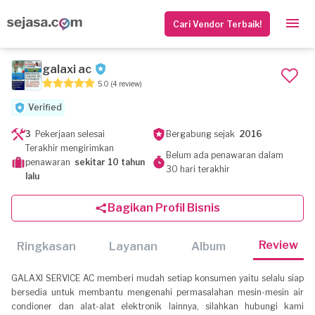
Cari Vendor Terbaik!
galaxi ac
5.0
(4 review)
Verified
3
Pekerjaan selesai
Bergabung sejak
2016
Terakhir mengirimkan
Belum ada penawaran dalam
penawaran
sekitar 10 tahun
30 hari terakhir
lalu
Bagikan Profil Bisnis
Review
Ringkasan
Layanan
Album
GALAXI SERVICE AC memberi mudah setiap konsumen yaitu selalu siap
bersedia untuk membantu mengenahi permasalahan mesin-mesin air
condioner dan alat-alat elektronik lainnya, silahkan hubungi kami