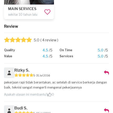
MAIN SERVICES
sekitar 10 tahun lalu
Review
5.0
( 4 review )
4.5
/5
5.0
/5
Quality
On Time
4.5
/5
5.0
/5
Value
Services
Rizky S.
5
31 Jul 2016
pekerjaan rapi tidak berantakan, ac setelah di service berkerja dengan
baik, teknisi sangat mengerti mengenai pekerjaannya
Apakah ulasan ini membantu?
0
Budi S.