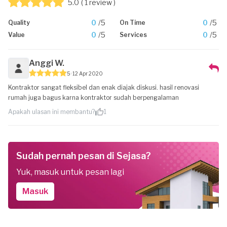
5.0
( 1 review )
0
/5
0
/5
Quality
On Time
0
/5
0
/5
Value
Services
Anggi W.
5
12 Apr 2020
Kontraktor sangat fleksibel dan enak diajak diskusi. hasil renovasi
rumah juga bagus karna kontraktor sudah berpengalaman
Apakah ulasan ini membantu?
1
Sudah pernah pesan di Sejasa?
Yuk, masuk untuk pesan lagi
Masuk