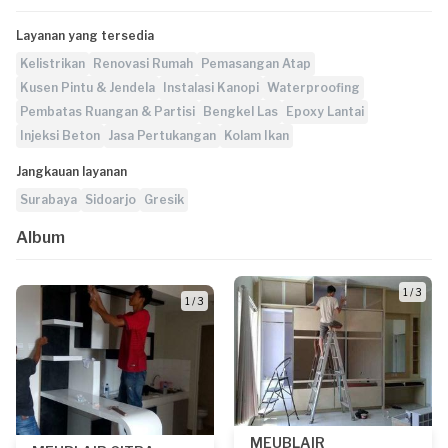
Layanan yang tersedia
Kelistrikan
Renovasi Rumah
Pemasangan Atap
Kusen Pintu & Jendela
Instalasi Kanopi
Waterproofing
Pembatas Ruangan & Partisi
Bengkel Las
Epoxy Lantai
Injeksi Beton
Jasa Pertukangan
Kolam Ikan
Jangkauan layanan
Surabaya
Sidoarjo
Gresik
Album
1 / 3
1 / 3
MEUBLAIR