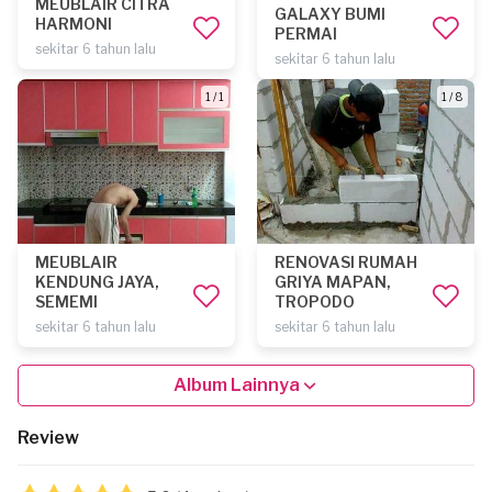
MEUBLAIR CITRA
GALAXY BUMI
HARMONI
PERMAI
sekitar 6 tahun lalu
sekitar 6 tahun lalu
1 / 1
1 / 8
MEUBLAIR
RENOVASI RUMAH
KENDUNG JAYA,
GRIYA MAPAN,
SEMEMI
TROPODO
sekitar 6 tahun lalu
sekitar 6 tahun lalu
Album Lainnya
Review