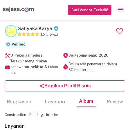
Cari Vendor Terbaik!
Gahyaka Karya
5.0
(1 review)
Verified
0
Pekerjaan selesai
Bergabung sejak
2020
Terakhir mengirimkan
Belum ada penawaran dalam
penawaran
sekitar 6 tahun
30 hari terakhir
lalu
Bagikan Profil Bisnis
Album
Ringkasan
Layanan
Review
Construction - Building - Interior
Layanan