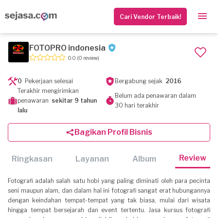
Cari Vendor Terbaik!
FOTOPRO indonesia
0.0
(0 review)
0
Pekerjaan selesai
Bergabung sejak
2016
Terakhir mengirimkan
Belum ada penawaran dalam
penawaran
sekitar 9 tahun
30 hari terakhir
lalu
Bagikan Profil Bisnis
Review
Ringkasan
Layanan
Album
Fotografi adalah salah satu hobi yang paling diminati oleh para pecinta
seni maupun alam, dan dalam hal ini fotografi sangat erat hubungannya
dengan keindahan tempat-tempat yang tak biasa, mulai dari wisata
hingga tempat bersejarah dan event tertentu. Jasa kursus fotografi