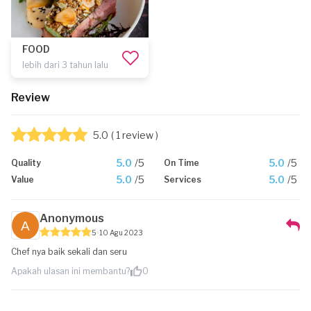
FOOD
lebih dari 3 tahun lalu
Review
5.0
( 1 review )
5.0
/5
5.0
/5
Quality
On Time
5.0
/5
5.0
/5
Value
Services
Anonymous
5
10 Agu 2023
Chef nya baik sekali dan seru
Apakah ulasan ini membantu?
0