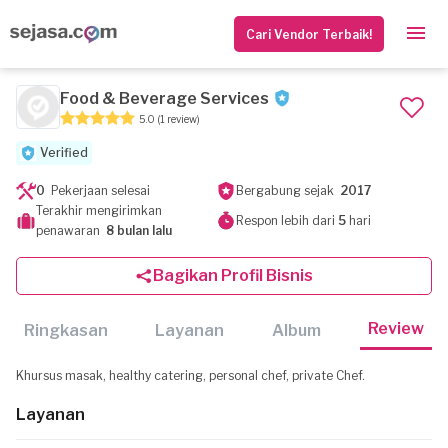
Cari Vendor Terbaik!
Food & Beverage Services
5.0
(1 review)
Verified
0
Pekerjaan selesai
Bergabung sejak
2017
Terakhir mengirimkan
Respon lebih dari
5
hari
penawaran
8 bulan lalu
Bagikan Profil Bisnis
Review
Ringkasan
Layanan
Album
Khursus masak, healthy catering, personal chef, private Chef.
Layanan