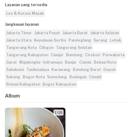
Layanan yang tersedia
Les & Kursus Masak
Jangkauan layanan
Jakarta Timur
Jakarta Pusat
Jakarta Barat
Jakarta Selatan
Jakarta Utara
Kepulauan Seribu
Pandeglang
Serang
Lebak
Tangerang Kota
Cilegon
Tangerang Selatan
Tangerang Kabupaten
Cianjur
Bandung
Cirebon
Purwakarta
Garut
Majalengka
Indramayu
Banjar
Ciamis
Bekasi Kota
Sukabumi
Tasikmalaya
Karawang
Bandung Barat
Depok
Subang
Bogor Kota
Sumedang
Kuningan
Cimahi
Bekasi Kabupaten
Bogor Kabupaten
Album
1 / 10