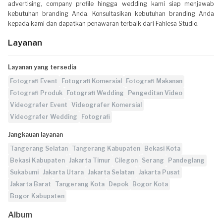
advertising, company profile hingga wedding kami siap menjawab
kebutuhan branding Anda. Konsultasikan kebutuhan branding Anda
kepada kami dan dapatkan penawaran terbaik dari Fahlesa Studio.
Layanan
Layanan yang tersedia
Fotografi Event
Fotografi Komersial
Fotografi Makanan
Fotografi Produk
Fotografi Wedding
Pengeditan Video
Videografer Event
Videografer Komersial
Videografer Wedding
Fotografi
Jangkauan layanan
Tangerang Selatan
Tangerang Kabupaten
Bekasi Kota
Bekasi Kabupaten
Jakarta Timur
Cilegon
Serang
Pandeglang
Sukabumi
Jakarta Utara
Jakarta Selatan
Jakarta Pusat
Jakarta Barat
Tangerang Kota
Depok
Bogor Kota
Bogor Kabupaten
Album