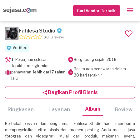
Cari Vendor Terbaik!
Fahlesa Studio
0.0
(0 review)
Verified
1
Pekerjaan selesai
Bergabung sejak
2016
Terakhir mengirimkan
Belum ada penawaran dalam
penawaran
lebih dari 7 tahun
30 hari terakhir
lalu
Bagikan Profil Bisnis
Album
Ringkasan
Layanan
Review
Berbekal passion dan pengalaman, Fahlesa Studio hadir membantu
memproyeksikan citra bisnis dan momen penting Anda melalui jasa
fotografi dan videografi. Mulai dari produk, makanan, event,