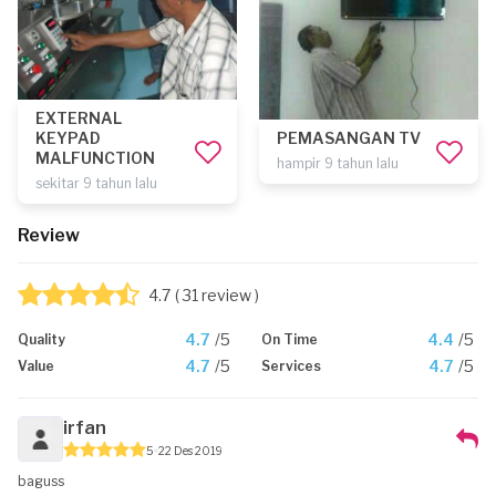
EXTERNAL
KEYPAD
PEMASANGAN TV
MALFUNCTION
hampir 9 tahun lalu
sekitar 9 tahun lalu
Review
4.7
( 31 review )
4.7
/5
4.4
/5
Quality
On Time
4.7
/5
4.7
/5
Value
Services
irfan
5
22 Des 2019
baguss