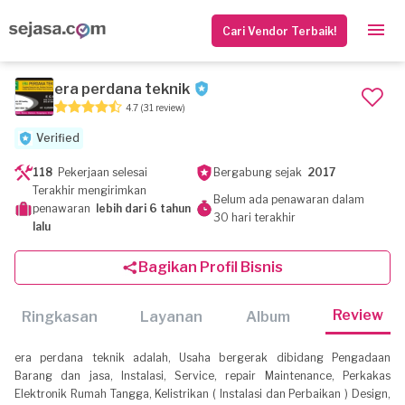
Cari Vendor Terbaik!
era perdana teknik
4.7
(31 review)
Verified
118
Pekerjaan selesai
Bergabung sejak
2017
Terakhir mengirimkan
Belum ada penawaran dalam
penawaran
lebih dari 6 tahun
30 hari terakhir
lalu
Bagikan Profil Bisnis
Review
Ringkasan
Layanan
Album
era perdana teknik adalah, Usaha bergerak dibidang Pengadaan
Barang dan jasa, Instalasi, Service, repair Maintenance, Perkakas
Elektronik Rumah Tangga, Kelistrikan ( Instalasi dan Perbaikan ) Design,