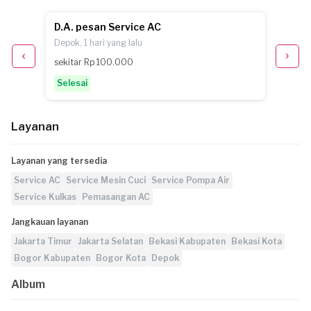
D.A. pesan Service AC
G.H. p
Depok, 1 hari yang lalu
Depok, 
sekitar Rp 100.000
sekita
Selesai
Selesa
Layanan
Layanan yang tersedia
Service AC
Service Mesin Cuci
Service Pompa Air
Service Kulkas
Pemasangan AC
Jangkauan layanan
Jakarta Timur
Jakarta Selatan
Bekasi Kabupaten
Bekasi Kota
Bogor Kabupaten
Bogor Kota
Depok
Album