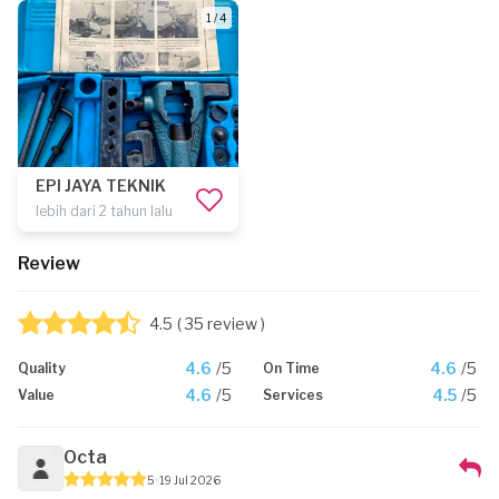
1 / 4
EPI JAYA TEKNIK
lebih dari 2 tahun lalu
Review
4.5
( 35 review )
4.6
/5
4.6
/5
Quality
On Time
4.6
/5
4.5
/5
Value
Services
Octa
5
19 Jul 2026