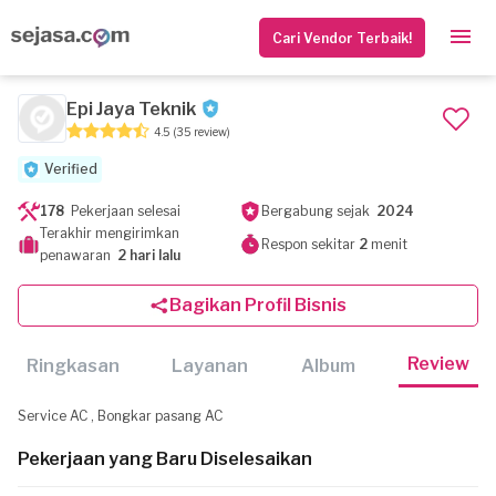
Cari Vendor Terbaik!
Epi Jaya Teknik
4.5
(35 review)
Verified
178
Pekerjaan selesai
Bergabung sejak
2024
Terakhir mengirimkan
Respon sekitar
2
menit
penawaran
2 hari lalu
Bagikan Profil Bisnis
Review
Ringkasan
Layanan
Album
Service AC , Bongkar pasang AC
Pekerjaan yang Baru Diselesaikan