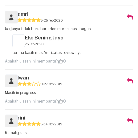
amri
5
25 Feb 2020
kerjanya tidak buru buru dan murah, hasil bagus
Eko Bening Jaya
25 Feb 2020
terima kasih mas Amri..atas review nya
Apakah ulasan ini membantu?
0
Iwan
3
27 Nov 2019
Masih in progress
Apakah ulasan ini membantu?
0
rini
5
14 Nov 2019
Ramah,puas