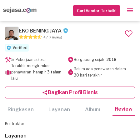
Cari Vendor Terbaik!
EKO BENING JAYA
4.7
(7 review)
Verified
5
Pekerjaan selesai
Bergabung sejak
2018
Terakhir mengirimkan
Belum ada penawaran dalam
penawaran
hampir 3 tahun
30 hari terakhir
lalu
Bagikan Profil Bisnis
Review
Ringkasan
Layanan
Album
Kontraktor
Layanan