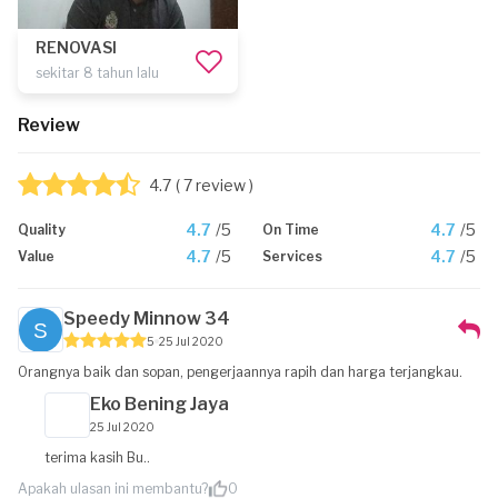
RENOVASI
sekitar 8 tahun lalu
Review
4.7
( 7 review )
4.7
/5
4.7
/5
Quality
On Time
4.7
/5
4.7
/5
Value
Services
Speedy Minnow 34
5
25 Jul 2020
Orangnya baik dan sopan, pengerjaannya rapih dan harga terjangkau.
Eko Bening Jaya
25 Jul 2020
terima kasih Bu..
Apakah ulasan ini membantu?
0