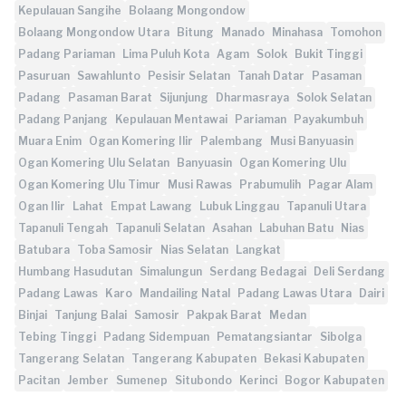
Kepulauan Sangihe
Bolaang Mongondow
Bolaang Mongondow Utara
Bitung
Manado
Minahasa
Tomohon
Padang Pariaman
Lima Puluh Kota
Agam
Solok
Bukit Tinggi
Pasuruan
Sawahlunto
Pesisir Selatan
Tanah Datar
Pasaman
Padang
Pasaman Barat
Sijunjung
Dharmasraya
Solok Selatan
Padang Panjang
Kepulauan Mentawai
Pariaman
Payakumbuh
Muara Enim
Ogan Komering Ilir
Palembang
Musi Banyuasin
Ogan Komering Ulu Selatan
Banyuasin
Ogan Komering Ulu
Ogan Komering Ulu Timur
Musi Rawas
Prabumulih
Pagar Alam
Ogan Ilir
Lahat
Empat Lawang
Lubuk Linggau
Tapanuli Utara
Tapanuli Tengah
Tapanuli Selatan
Asahan
Labuhan Batu
Nias
Batubara
Toba Samosir
Nias Selatan
Langkat
Humbang Hasudutan
Simalungun
Serdang Bedagai
Deli Serdang
Padang Lawas
Karo
Mandailing Natal
Padang Lawas Utara
Dairi
Binjai
Tanjung Balai
Samosir
Pakpak Barat
Medan
Tebing Tinggi
Padang Sidempuan
Pematangsiantar
Sibolga
Tangerang Selatan
Tangerang Kabupaten
Bekasi Kabupaten
Pacitan
Jember
Sumenep
Situbondo
Kerinci
Bogor Kabupaten