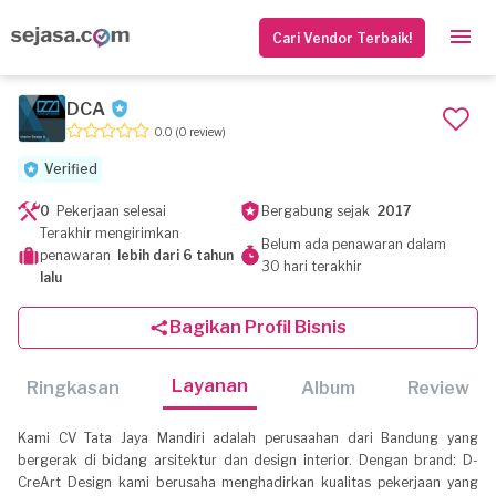
Cari Vendor Terbaik!
DCA
0.0
(0 review)
Verified
0
Pekerjaan selesai
Bergabung sejak
2017
Terakhir mengirimkan
Belum ada penawaran dalam
penawaran
lebih dari 6 tahun
30 hari terakhir
lalu
Bagikan Profil Bisnis
Layanan
Ringkasan
Album
Review
Kami CV Tata Jaya Mandiri adalah perusaahan dari Bandung yang
bergerak di bidang arsitektur dan design interior. Dengan brand: D-
CreArt Design kami berusaha menghadirkan kualitas pekerjaan yang