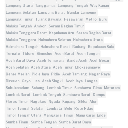
Lampung Utara
Tanggamus
Lampung Tengah
Way Kanan
Lampung Selatan
Lampung Barat
Bandar Lampung
Lampung Timur
Tulang Bawang
Pesawaran
Metro
Buru
Maluku Tengah
Ambon
Seram Bagian Timur
Maluku Tenggara Barat
Kepulauan Aru
Seram Bagian Barat
Maluku Tenggara
Halmahera Selatan
Halmahera Utara
Halmahera Tengah
Halmahera Barat
Badung
Kepulauan Sula
Ternate
Tidore
Simeulue
Aceh Barat
Aceh Tengah
Aceh Barat Daya
Aceh Tenggara
Banda Aceh
Aceh Besar
Aceh Selatan
Aceh Utara
Aceh Timur
Lhokseumawe
Bener Meriah
Pidie Jaya
Pidie
Aceh Tamiang
Nagan Raya
Bireuen
Gayo Lues
Aceh Singkil
Aceh Jaya
Langsa
Subulussalam
Sabang
Lombok Timur
Sumbawa
Bima
Mataram
Lombok Barat
Lombok Tengah
Sumbawa Barat
Dompu
Flores Timur
Nagekeo
Ngada
Kupang
Sikka
Alor
Timor Tengah Selatan
Lembata
Belu
Rote Ndao
Timor Tengah Utara
Manggarai Timur
Manggarai
Ende
Sumba Timur
Sumba Tengah
Sumba Barat Daya