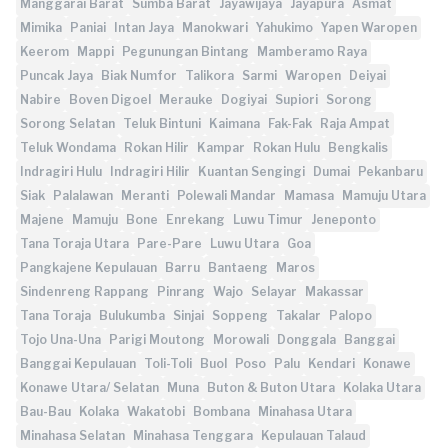
Manggarai Barat
Sumba Barat
Jayawijaya
Jayapura
Asmat
Mimika
Paniai
Intan Jaya
Manokwari
Yahukimo
Yapen Waropen
Keerom
Mappi
Pegunungan Bintang
Mamberamo Raya
Puncak Jaya
Biak Numfor
Talikora
Sarmi
Waropen
Deiyai
Nabire
Boven Digoel
Merauke
Dogiyai
Supiori
Sorong
Sorong Selatan
Teluk Bintuni
Kaimana
Fak-Fak
Raja Ampat
Teluk Wondama
Rokan Hilir
Kampar
Rokan Hulu
Bengkalis
Indragiri Hulu
Indragiri Hilir
Kuantan Sengingi
Dumai
Pekanbaru
Siak
Palalawan
Meranti
Polewali Mandar
Mamasa
Mamuju Utara
Majene
Mamuju
Bone
Enrekang
Luwu Timur
Jeneponto
Tana Toraja Utara
Pare-Pare
Luwu Utara
Goa
Pangkajene Kepulauan
Barru
Bantaeng
Maros
Sindenreng Rappang
Pinrang
Wajo
Selayar
Makassar
Tana Toraja
Bulukumba
Sinjai
Soppeng
Takalar
Palopo
Tojo Una-Una
Parigi Moutong
Morowali
Donggala
Banggai
Banggai Kepulauan
Toli-Toli
Buol
Poso
Palu
Kendari
Konawe
Konawe Utara/ Selatan
Muna
Buton & Buton Utara
Kolaka Utara
Bau-Bau
Kolaka
Wakatobi
Bombana
Minahasa Utara
Minahasa Selatan
Minahasa Tenggara
Kepulauan Talaud