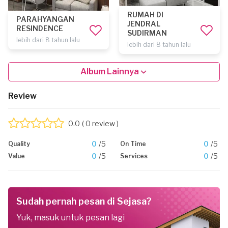
RUMAH DI
PARAHYANGAN
JENDRAL
RESINDENCE
SUDIRMAN
lebih dari 8 tahun lalu
lebih dari 8 tahun lalu
Album Lainnya
Review
0.0
( 0 review )
0
/5
0
/5
Quality
On Time
0
/5
0
/5
Value
Services
Sudah pernah pesan di Sejasa?
Yuk, masuk untuk pesan lagi