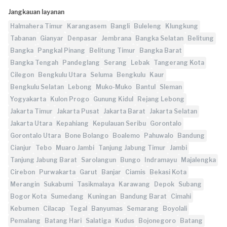
Jangkauan layanan
Halmahera Timur
Karangasem
Bangli
Buleleng
Klungkung
Tabanan
Gianyar
Denpasar
Jembrana
Bangka Selatan
Belitung
Bangka
Pangkal Pinang
Belitung Timur
Bangka Barat
Bangka Tengah
Pandeglang
Serang
Lebak
Tangerang Kota
Cilegon
Bengkulu Utara
Seluma
Bengkulu
Kaur
Bengkulu Selatan
Lebong
Muko-Muko
Bantul
Sleman
Yogyakarta
Kulon Progo
Gunung Kidul
Rejang Lebong
Jakarta Timur
Jakarta Pusat
Jakarta Barat
Jakarta Selatan
Jakarta Utara
Kepahiang
Kepulauan Seribu
Gorontalo
Gorontalo Utara
Bone Bolango
Boalemo
Pahuwalo
Bandung
Cianjur
Tebo
Muaro Jambi
Tanjung Jabung Timur
Jambi
Tanjung Jabung Barat
Sarolangun
Bungo
Indramayu
Majalengka
Cirebon
Purwakarta
Garut
Banjar
Ciamis
Bekasi Kota
Merangin
Sukabumi
Tasikmalaya
Karawang
Depok
Subang
Bogor Kota
Sumedang
Kuningan
Bandung Barat
Cimahi
Kebumen
Cilacap
Tegal
Banyumas
Semarang
Boyolali
Pemalang
Batang Hari
Salatiga
Kudus
Bojonegoro
Batang