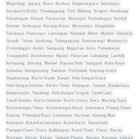
Magelang
Jepara
Blora
Brebes
Banjarnegara
Sukoharjo
Surakarta (Solo)
Temanggung
Pati
Malang
Sragen
Rembang
Pekalongan
Klaten
Purworejo
Wonogiri
Purbalingga
Kendal
Demak
Grobogan
Karang Anyar
Wonosobo
Bangkalan
Surabaya
Ponorogo
Lamongan
Nganjuk
Blitar
Madiun
Sidoarjo
Gresik
Tuban
Jombang
Tulungagung
Banyuwangi
Mojokerto
Probolinggo
Kediri
Sampang
Magetan
Batu
Pamekasan
Trenggalek
Bondowoso
Ngawi
Pasuruan
Lumajang
Landak
Ketapang
Sintang
Melawi
Kapuas Hulu
Sanggau
Kubu Raya
Sekadau
Bengkayang
Sambas
Pontianak
Kayong Utara
Singkawang
Barito Kuala
Banjar
Hulu Sungai Utara
Hulu Sungai Selatan
Barito Timur
Balangan
Tampin
Banjarbaru
Banjarmasin
Tabalong
Hulu Sungai Tengah
Tanah Laut
Tanah Bambu
Barito Selatan
Barito Utara
Baru
Murung Raya
Kotawaringin Timur
Kotawaringin Barat
Sukamara
Pulang Pisau
Kapuas
Palangka Raya
Lamandau
Seruyan
Gunung Mas
Katingan
Kutai Kartanegara
Kutai Barat
Samarinda
Panajam Paser Utara
Balikpapan
Kutai Timur
Paser
Berau
Bontang
Bintan
Batam
Tanjung Pinang
Natuna
Karimun
Lingga