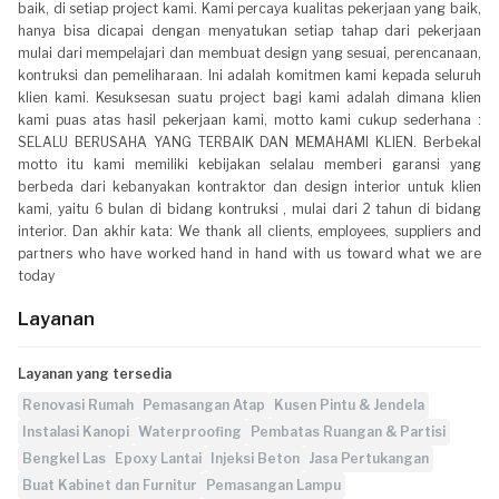
baik, di setiap project kami. Kami percaya kualitas pekerjaan yang baik,
hanya bisa dicapai dengan menyatukan setiap tahap dari pekerjaan
mulai dari mempelajari dan membuat design yang sesuai, perencanaan,
kontruksi dan pemeliharaan. Ini adalah komitmen kami kepada seluruh
klien kami. Kesuksesan suatu project bagi kami adalah dimana klien
kami puas atas hasil pekerjaan kami, motto kami cukup sederhana :
SELALU BERUSAHA YANG TERBAIK DAN MEMAHAMI KLIEN. Berbekal
motto itu kami memiliki kebijakan selalau memberi garansi yang
berbeda dari kebanyakan kontraktor dan design interior untuk klien
kami, yaitu 6 bulan di bidang kontruksi , mulai dari 2 tahun di bidang
interior. Dan akhir kata: We thank all clients, employees, suppliers and
partners who have worked hand in hand with us toward what we are
today
Layanan
Layanan yang tersedia
Renovasi Rumah
Pemasangan Atap
Kusen Pintu & Jendela
Instalasi Kanopi
Waterproofing
Pembatas Ruangan & Partisi
Bengkel Las
Epoxy Lantai
Injeksi Beton
Jasa Pertukangan
Buat Kabinet dan Furnitur
Pemasangan Lampu