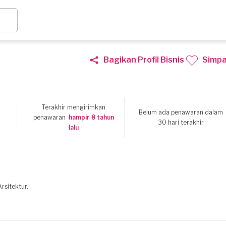
Bagikan Profil Bisnis
Simp
Terakhir mengirimkan
Belum ada penawaran dalam
6
penawaran
hampir 8 tahun
30 hari terakhir
lalu
rsitektur.