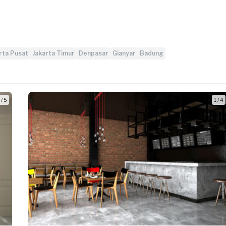
rta Pusat
Jakarta Timur
Denpasar
Gianyar
Badung
 / 5
1 / 4