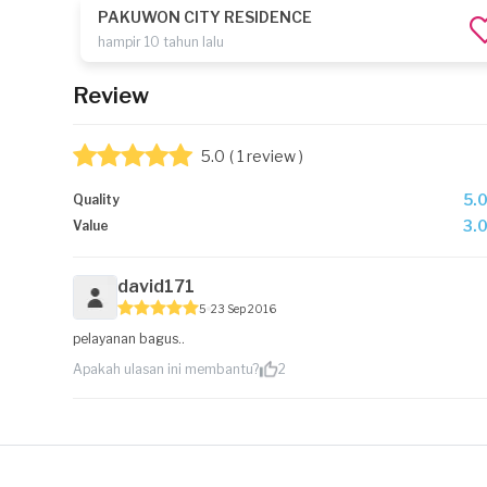
PAKUWON CITY RESIDENCE
hampir 10 tahun lalu
Review
5.0
( 1 review )
5.
Quality
3.
Value
david171
5
23 Sep 2016
pelayanan bagus..
Apakah ulasan ini membantu?
2