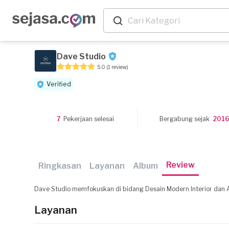
Dave Studio
5.0
(1 review)
Verified
7
Pekerjaan selesai
Bergabung sejak
201
Review
Ringkasan
Layanan
Album
Dave Studio memfokuskan di bidang Desain Modern Interior dan A
Layanan