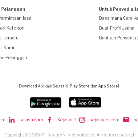
 Pelanggan
Untuk Penyedia J
Permintaan Jasa
Bagaimana Cara Ke
ori Kategori
Buat Profil Usaha
k Terbaru
Bantuan Penyedia 
si Kami
an Pelanggan
Download Aplikasi Sejasa di
Play Store
dan
App Store!
com
sejasa.com
SejasaID
sejasadotcom
h
Copyright© 2026 PT RecomN Technologies, All rights reserved