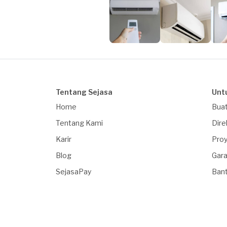
Tentang Sejasa
Unt
Home
Buat
Tentang Kami
Dire
Karir
Proy
Blog
Gara
SejasaPay
Ban