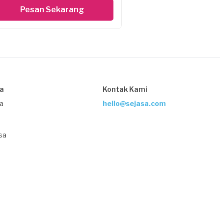
Pesan Sekarang
sa
Kontak Kami
ja
hello@sejasa.com
sa