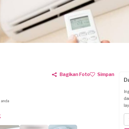
Bagikan Foto
Simpan
D
In
da
C anda
la
K