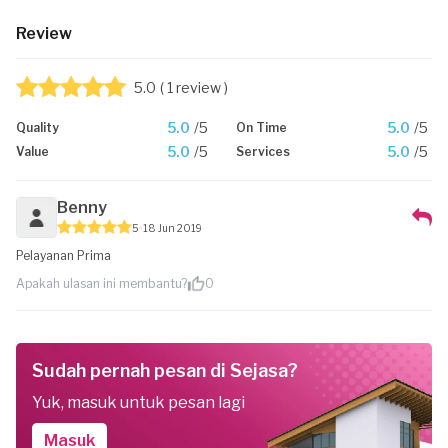
Review
5.0
( 1 review )
5.0
/5
5.0
/5
Quality
On Time
5.0
/5
5.0
/5
Value
Services
Benny
5
18 Jun 2019
Pelayanan Prima
Apakah ulasan ini membantu?
0
Sudah pernah pesan di Sejasa?
Yuk, masuk untuk pesan lagi
Masuk