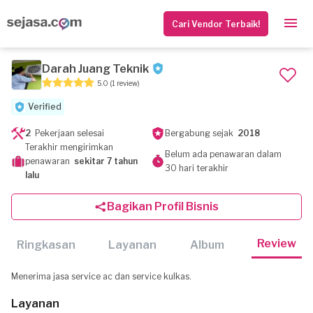
Cari Vendor Terbaik!
Darah Juang Teknik
5.0
(1 review)
Verified
2
Pekerjaan selesai
Bergabung sejak
2018
Terakhir mengirimkan
Belum ada penawaran dalam
penawaran
sekitar 7 tahun
30 hari terakhir
lalu
Bagikan Profil Bisnis
Review
Ringkasan
Layanan
Album
Menerima jasa service ac dan service kulkas.
Layanan