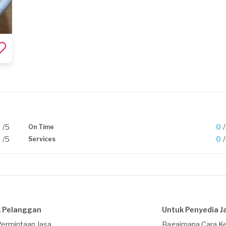
0
/5
0
On Time
0
/5
0
Services
 Pelanggan
Untuk Penyedia J
Permintaan Jasa
Bagaimana Cara Ke