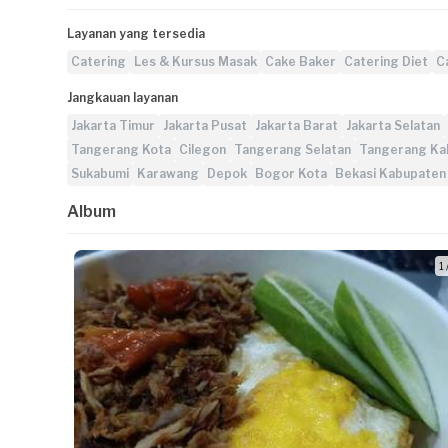
Layanan yang tersedia
Catering
Les & Kursus Masak
Cake Baker
Catering Diet
C
Jangkauan layanan
Jakarta Timur
Jakarta Pusat
Jakarta Barat
Jakarta Selatan
Tangerang Kota
Cilegon
Tangerang Selatan
Tangerang Ka
Sukabumi
Karawang
Depok
Bogor Kota
Bekasi Kabupaten
Album
1 