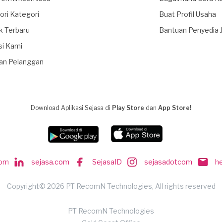
ori Kategori
Buat Profil Usaha
k Terbaru
Bantuan Penyedia 
si Kami
an Pelanggan
Download Aplikasi Sejasa di
Play Store
dan
App Store!
com
sejasa.com
SejasaID
sejasadotcom
h
Copyright© 2026 PT RecomN Technologies, All rights reserved
PT RecomN Technologies