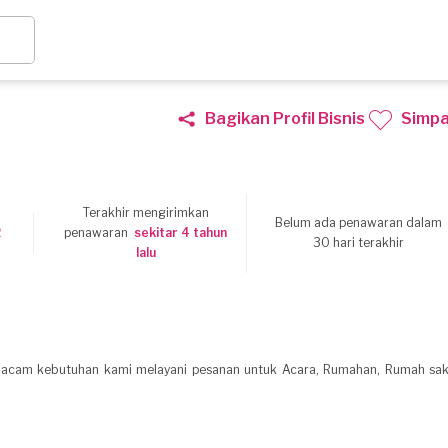
Bagikan Profil Bisnis
Simp
Terakhir mengirimkan
Belum ada penawaran dalam
2
penawaran
sekitar 4 tahun
30 hari terakhir
lalu
macam kebutuhan kami melayani pesanan untuk Acara, Rumahan, Rumah saki