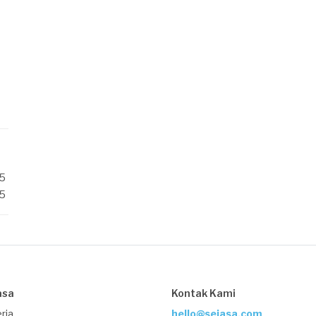
/5
/5
asa
Kontak Kami
rja
hello@sejasa.com