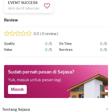
EVENT SUCCESS
lebih dari 8 tahun lalu
Review
0.0
( 0 review )
0
/5
0
/5
Quality
On Time
0
/5
0
/5
Value
Services
Sudah pernah pesan di Sejasa?
Yuk, masuk untuk pesan lagi
Masuk
Tentang Sejasa