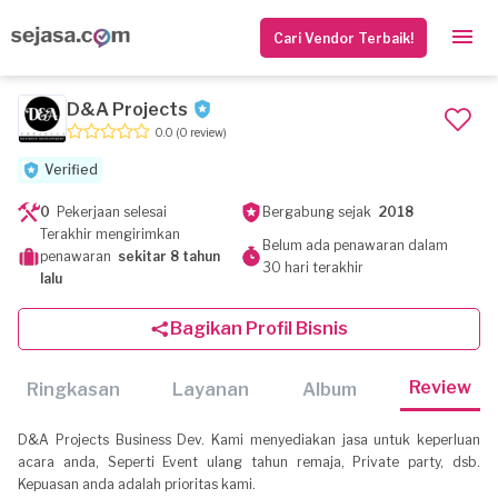
Cari Vendor Terbaik!
D&A Projects
0.0
(0 review)
Verified
0
Pekerjaan selesai
Bergabung sejak
2018
Terakhir mengirimkan
Belum ada penawaran dalam
penawaran
sekitar 8 tahun
30 hari terakhir
lalu
Bagikan Profil Bisnis
Review
Ringkasan
Layanan
Album
D&A Projects Business Dev. Kami menyediakan jasa untuk keperluan
acara anda, Seperti Event ulang tahun remaja, Private party, dsb.
Kepuasan anda adalah prioritas kami.