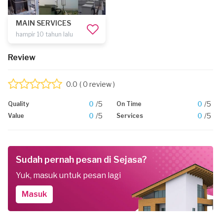
MAIN SERVICES
hampir 10 tahun lalu
Review
0.0
( 0 review )
0
/5
0
/5
Quality
On Time
0
/5
0
/5
Value
Services
Sudah pernah pesan di Sejasa?
Yuk, masuk untuk pesan lagi
Masuk