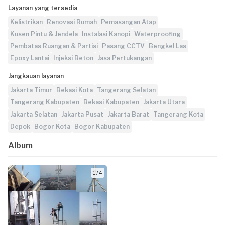
Layanan yang tersedia
Kelistrikan
Renovasi Rumah
Pemasangan Atap
Kusen Pintu & Jendela
Instalasi Kanopi
Waterproofing
Pembatas Ruangan & Partisi
Pasang CCTV
Bengkel Las
Epoxy Lantai
Injeksi Beton
Jasa Pertukangan
Jangkauan layanan
Jakarta Timur
Bekasi Kota
Tangerang Selatan
Tangerang Kabupaten
Bekasi Kabupaten
Jakarta Utara
Jakarta Selatan
Jakarta Pusat
Jakarta Barat
Tangerang Kota
Depok
Bogor Kota
Bogor Kabupaten
Album
1 / 4