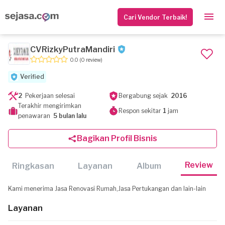
Cari Vendor Terbaik!
CVRizkyPutraMandiri
0.0
(0 review)
Verified
2
Pekerjaan selesai
Bergabung sejak
2016
Terakhir mengirimkan
Respon sekitar
1
jam
penawaran
5 bulan lalu
Bagikan Profil Bisnis
Review
Ringkasan
Layanan
Album
Kami menerima Jasa Renovasi Rumah,Jasa Pertukangan dan lain-lain
Layanan