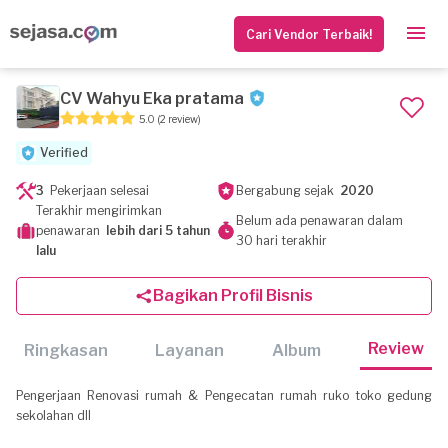
Cari Vendor Terbaik!
CV Wahyu Eka pratama
5.0
(2 review)
Verified
3
Pekerjaan selesai
Bergabung sejak
2020
Terakhir mengirimkan
Belum ada penawaran dalam
penawaran
lebih dari 5 tahun
30 hari terakhir
lalu
Bagikan Profil Bisnis
Review
Ringkasan
Layanan
Album
Pengerjaan Renovasi rumah & Pengecatan rumah ruko toko gedung
sekolahan dll