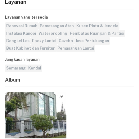
Layanan
Layanan yang tersedia
Renovasi Rumah
Pemasangan Atap
Kusen Pintu & Jendela
Instalasi Kanopi
Waterproofing
Pembatas Ruangan & Partisi
Bengkel Las
Epoxy Lantai
Gazebo
Jasa Pertukangan
Buat Kabinet dan Furnitur
Pemasangan Lantai
Jangkauan layanan
Semarang
Kendal
Album
1 / 6