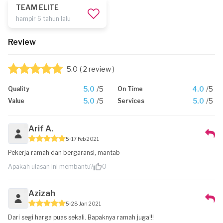
TEAM ELITE
hampir 6 tahun lalu
Review
5.0
( 2 review )
5.0
/5
4.0
/5
Quality
On Time
5.0
/5
5.0
/5
Value
Services
Arif A.
5
17 Feb 2021
Pekerja ramah dan bergaransi, mantab
Apakah ulasan ini membantu?
0
Azizah
5
28 Jan 2021
Dari segi harga puas sekali. Bapaknya ramah juga!!!