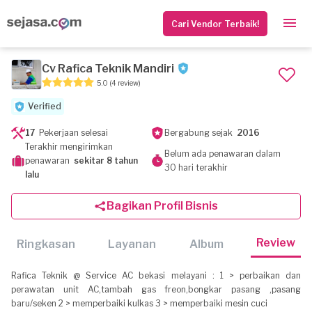
Cari Vendor Terbaik!
Cv Rafica Teknik Mandiri
5.0
(4 review)
Verified
17
Pekerjaan selesai
Bergabung sejak
2016
Terakhir mengirimkan
Belum ada penawaran dalam
penawaran
sekitar 8 tahun
30 hari terakhir
lalu
Bagikan Profil Bisnis
Review
Ringkasan
Layanan
Album
Rafica Teknik @ Service AC bekasi melayani : 1 > perbaikan dan
perawatan unit AC,tambah gas freon,bongkar pasang ,pasang
baru/seken 2 > memperbaiki kulkas 3 > memperbaiki mesin cuci