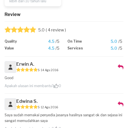
lebih dari 10 tahun lalu
Review
5.0
( 4 review )
4.5
/5
5.0
/5
Quality
On Time
4.5
/5
5.0
/5
Value
Services
Erwin A.
5
14 Agu 2016
Good
Apakah ulasan ini membantu?
0
Edwina S.
5
12 Agu 2016
Saya sudah memakai penyedia jasanya hasilnya sangat ok dan sejasa ini
sangat memudahkan saya