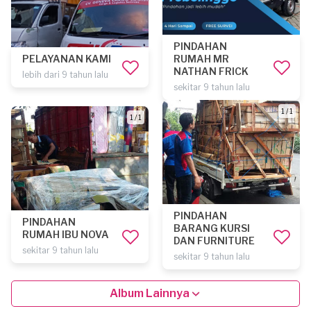
PINDAHAN
PELAYANAN KAMI
RUMAH MR
NATHAN FRICK
lebih dari 9 tahun lalu
sekitar 9 tahun lalu
1 / 1
1 / 1
PINDAHAN
PINDAHAN
BARANG KURSI
RUMAH IBU NOVA
DAN FURNITURE
sekitar 9 tahun lalu
sekitar 9 tahun lalu
Album Lainnya