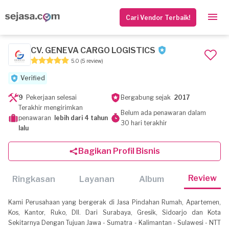
Cari Vendor Terbaik!
CV. GENEVA CARGO LOGISTICS
5.0
(5 review)
Verified
9
Pekerjaan selesai
Bergabung sejak
2017
Terakhir mengirimkan
Belum ada penawaran dalam
penawaran
lebih dari 4 tahun
30 hari terakhir
lalu
Bagikan Profil Bisnis
Review
Ringkasan
Layanan
Album
Kami Perusahaan yang bergerak di Jasa Pindahan Rumah, Apartemen,
Kos, Kantor, Ruko, Dll. Dari Surabaya, Gresik, Sidoarjo dan Kota
Sekitarnya Dengan Tujuan Jawa - Sumatra - Kalimantan - Sulawesi - NTT