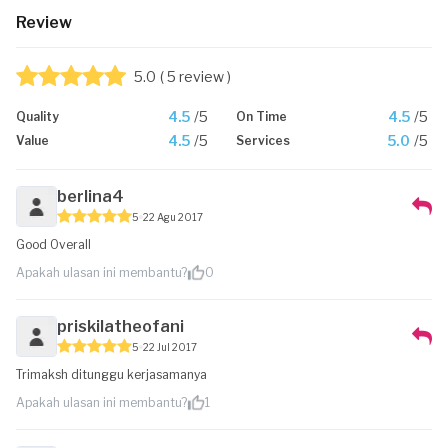
Review
5.0
( 5 review )
4.5
/5
4.5
/5
Quality
On Time
4.5
/5
5.0
/5
Value
Services
berlina4
5
22 Agu 2017
Good Overall
Apakah ulasan ini membantu?
0
priskilatheofani
5
22 Jul 2017
Trimaksh ditunggu kerjasamanya
Apakah ulasan ini membantu?
1