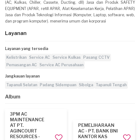
(AC, Kulkas, Chiller, Cassete, Ducting, dll) Jasa dan Produk SAFETY
EQUIPMENT (APAR, refill APAR, Alat Keselamatan Kerja, Pelatihan APAR)
Jasa dan Produk Teknologi Informasi (Komputer, Laptop, software, web,
dan program komputer). menerima umum dan korporasi
Layanan
Layanan yang tersedia
Kelistrikan
Service AC
Service Kulkas
Pasang CCTV
Pemasangan AC
Service AC Perusahaan
Jangkauan layanan
Tapanuli Selatan
Padang Sidempuan
Sibolga
Tapanuli Tengah
Album
3PM AC
MAINTENANCE
AT PT.
PEMELIHARAAN
AGINCOURT
AC - PT. BANK BNI
RESOURCES -
KANTOR KAS