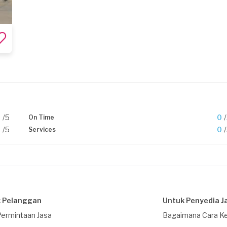
0
/5
0
On Time
0
/5
0
Services
 Pelanggan
Untuk Penyedia J
Permintaan Jasa
Bagaimana Cara Ke