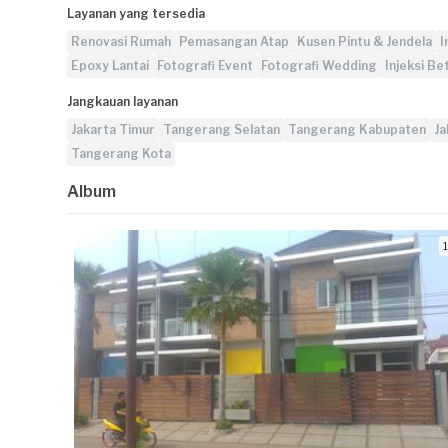
Layanan yang tersedia
Renovasi Rumah
Pemasangan Atap
Kusen Pintu & Jendela
I
Epoxy Lantai
Fotografi Event
Fotografi Wedding
Injeksi Be
Jangkauan layanan
Jakarta Timur
Tangerang Selatan
Tangerang Kabupaten
Ja
Tangerang Kota
Album
1