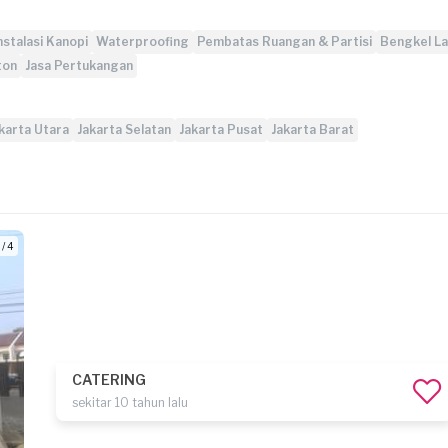
nstalasi Kanopi
Waterproofing
Pembatas Ruangan & Partisi
Bengkel L
ton
Jasa Pertukangan
karta Utara
Jakarta Selatan
Jakarta Pusat
Jakarta Barat
 / 4
CATERING
sekitar 10 tahun lalu