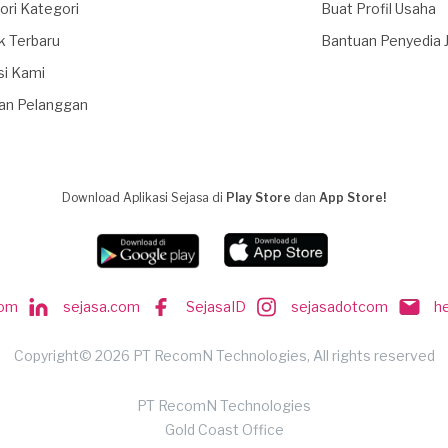
ori Kategori
Buat Profil Usaha
k Terbaru
Bantuan Penyedia 
si Kami
an Pelanggan
Download Aplikasi Sejasa di
Play Store
dan
App Store!
com
sejasa.com
SejasaID
sejasadotcom
h
Copyright© 2026 PT RecomN Technologies, All rights reserved
PT RecomN Technologies
Gold Coast Office