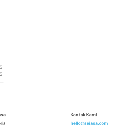
/5
/5
asa
Kontak Kami
rja
hello@sejasa.com