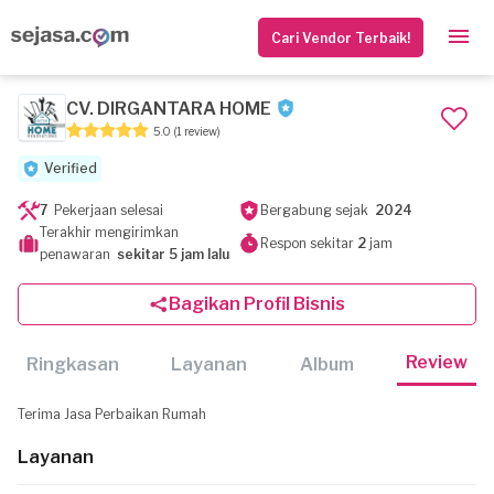
Cari Vendor Terbaik!
CV. DIRGANTARA HOME
5.0
(1 review)
Verified
7
Pekerjaan selesai
Bergabung sejak
2024
Terakhir mengirimkan
Respon sekitar
2
jam
penawaran
sekitar 5 jam lalu
Bagikan Profil Bisnis
Review
Ringkasan
Layanan
Album
Terima Jasa Perbaikan Rumah
Layanan