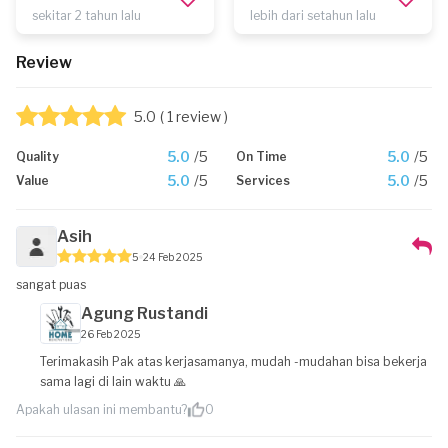
sekitar 2 tahun lalu
lebih dari setahun lalu
Review
5.0
( 1 review )
5.0
/5
5.0
/5
Quality
On Time
5.0
/5
5.0
/5
Value
Services
Asih
5
24 Feb 2025
sangat puas
Agung Rustandi
26 Feb 2025
Terimakasih Pak atas kerjasamanya, mudah -mudahan bisa bekerja
sama lagi di lain waktu 🙏
Apakah ulasan ini membantu?
0