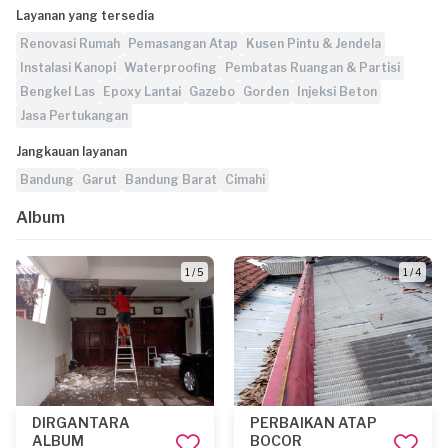
Layanan yang tersedia
Renovasi Rumah
Pemasangan Atap
Kusen Pintu & Jendela
Instalasi Kanopi
Waterproofing
Pembatas Ruangan & Partisi
Bengkel Las
Epoxy Lantai
Gazebo
Gorden
Injeksi Beton
Jasa Pertukangan
Jangkauan layanan
Bandung
Garut
Bandung Barat
Cimahi
Album
1 / 5
1 / 4
DIRGANTARA
PERBAIKAN ATAP
ALBUM
BOCOR