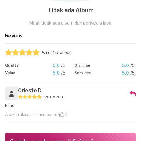
Tidak ada Album
Maaf, tidak ada album dari penyedia jasa.
Review
5.0
( 1 review )
5.0
/5
5.0
/5
Quality
On Time
5.0
/5
5.0
/5
Value
Services
Orieste D.
5
20 Des 2018
Puas
Apakah ulasan ini membantu?
0