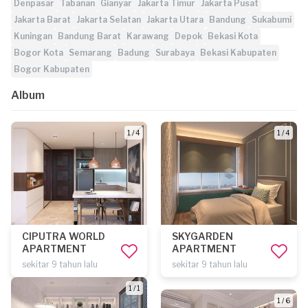
Denpasar
Tabanan
Gianyar
Jakarta Timur
Jakarta Pusat
Jakarta Barat
Jakarta Selatan
Jakarta Utara
Bandung
Sukabumi
Kuningan
Bandung Barat
Karawang
Depok
Bekasi Kota
Bogor Kota
Semarang
Badung
Surabaya
Bekasi Kabupaten
Bogor Kabupaten
Album
1 / 4
1 / 4
CIPUTRA WORLD
SKYGARDEN
APARTMENT
APARTMENT
sekitar 9 tahun lalu
sekitar 9 tahun lalu
1 / 1
1 / 6