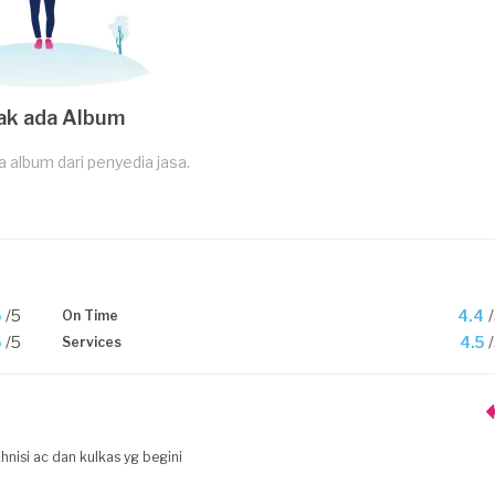
ak ada Album
a album dari penyedia jasa.
5
/5
4.4
On Time
5
/5
4.5
Services
nisi ac dan kulkas yg begini