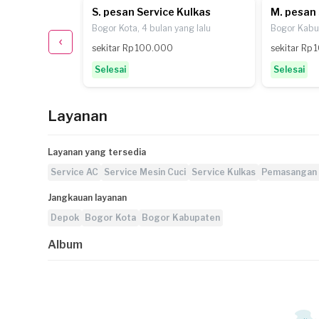
 Mesin Cuci
S. pesan Service Kulkas
M. pesan 
ang lalu
Bogor Kota, 4 bulan yang lalu
Bogor Kabup
sekitar Rp 100.000
sekitar Rp
Selesai
Selesai
Layanan
Layanan yang tersedia
Service AC
Service Mesin Cuci
Service Kulkas
Pemasangan
Jangkauan layanan
Depok
Bogor Kota
Bogor Kabupaten
Album