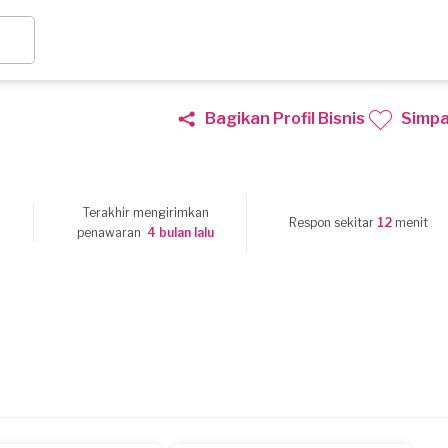
Bagikan Profil Bisnis
Simp
Terakhir mengirimkan
9
Respon sekitar
12
menit
penawaran
4 bulan lalu