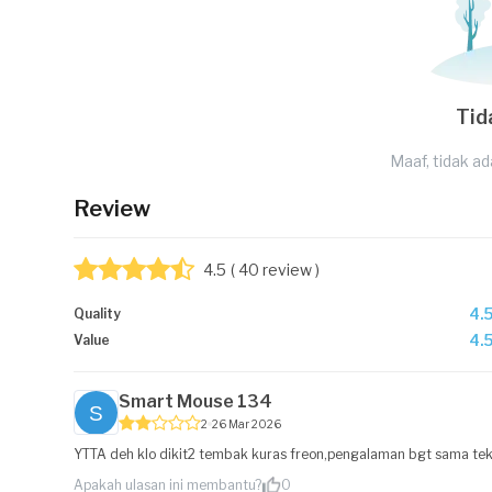
Tid
Maaf, tidak ad
Review
4.5
( 40 review )
4.
Quality
4.
Value
Smart Mouse 134
2
26 Mar 2026
YTTA deh klo dikit2 tembak kuras freon,pengalaman bgt sama tekh
Apakah ulasan ini membantu?
0