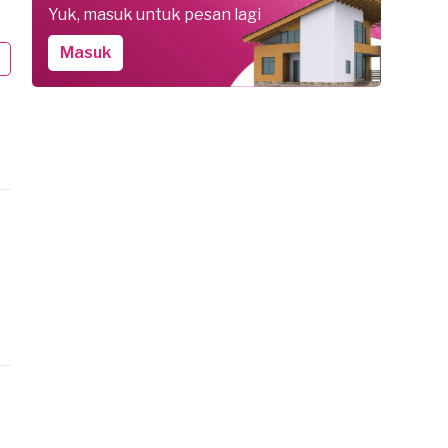
Yuk, masuk untuk pesan lagi
. pesan Service Mesin Cuci
N.C. pesan Service Mesin Cuci
gor Kabupaten, 4 bulan yang lalu
Bogor Kabupaten, 4 bulan yang lalu
Masuk
kitar Rp 100.000
sekitar Rp 100.000
elesai
Selesai