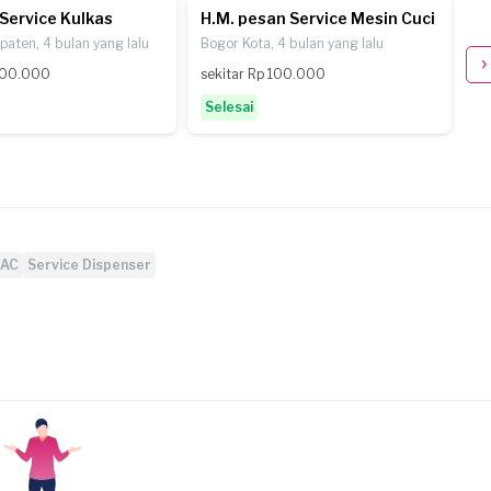
Service Kulkas
H.M. pesan Service Mesin Cuci
A
aten, 4 bulan yang lalu
Bogor Kota, 4 bulan yang lalu
Bo
 100.000
sekitar Rp 100.000
se
Selesai
S
 AC
Service Dispenser