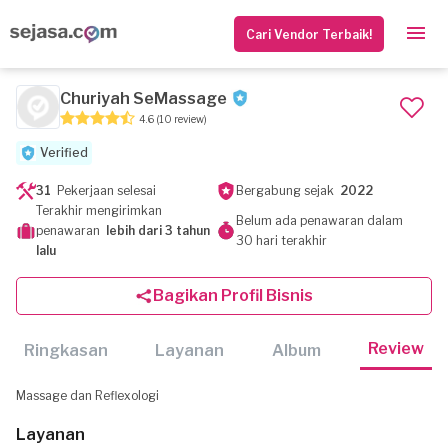
Cari Vendor Terbaik!
Churiyah SeMassage
4.6
(10 review)
Verified
31
Pekerjaan selesai
Bergabung sejak
2022
Terakhir mengirimkan
Belum ada penawaran dalam
penawaran
lebih dari 3 tahun
30 hari terakhir
lalu
Bagikan Profil Bisnis
Review
Ringkasan
Layanan
Album
Massage dan Reflexologi
Layanan