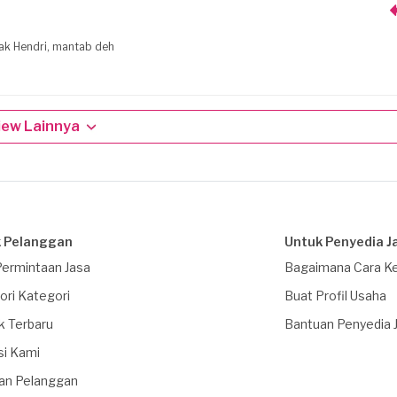
 Pak Hendri, mantab deh
iew Lainnya
 Pelanggan
Untuk Penyedia J
Permintaan Jasa
Bagaimana Cara Ke
ori Kategori
Buat Profil Usaha
k Terbaru
Bantuan Penyedia 
si Kami
an Pelanggan