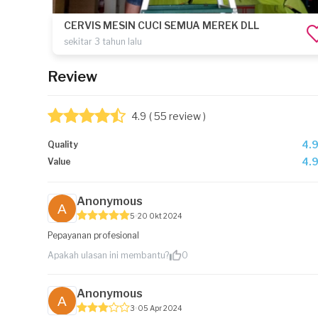
CERVIS MESIN CUCI SEMUA MEREK DLL
sekitar 3 tahun lalu
Review
4.9
( 55 review )
4.
Quality
4.
Value
Anonymous
5
20 Okt 2024
Pepayanan profesional
Apakah ulasan ini membantu?
0
Anonymous
3
05 Apr 2024