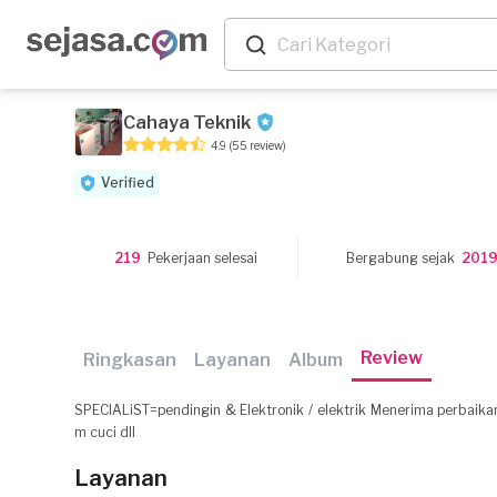
Cahaya Teknik
4.9
(55 review)
Verified
219
Pekerjaan selesai
Bergabung sejak
201
Review
Ringkasan
Layanan
Album
SPECIALiST=pendingin & Elektronik / elektrik Menerima perbaika
m cuci dll
Layanan