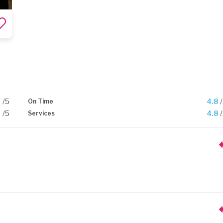
9
/5
4.8
On Time
9
/5
4.8
Services