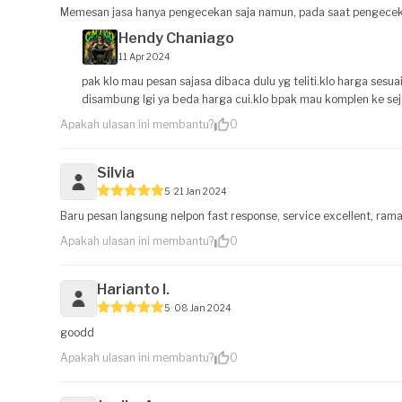
Memesan jasa hanya pengecekan saja namun, pada saat pengeceka
Hendy Chaniago
11 Apr 2024
pak klo mau pesan sajasa dibaca dulu yg teliti.klo harga sesu
disambung lgi ya beda harga cui.klo bpak mau komplen ke seja
Apakah ulasan ini membantu?
0
Silvia
5
21 Jan 2024
Baru pesan langsung nelpon fast response, service excellent, rama
Apakah ulasan ini membantu?
0
Harianto I.
5
08 Jan 2024
goodd
Apakah ulasan ini membantu?
0