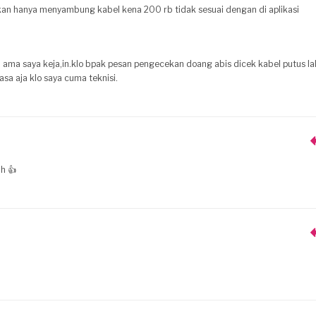
n hanya menyambung kabel kena 200 rb tidak sesuai dengan di aplikasi
ai ama saya keja,in.klo bpak pesan pengecekan doang abis dicek kabel putus la
sa aja klo saya cuma teknisi.
h 👍