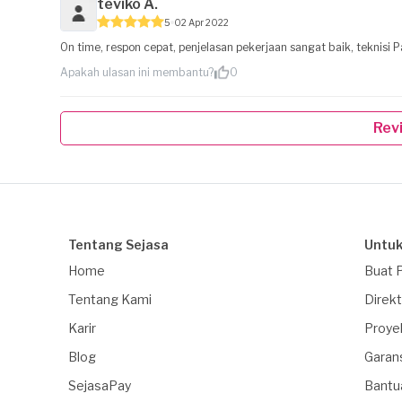
teviko A.
5
02 Apr 2022
On time, respon cepat, penjelasan pekerjaan sangat baik, teknisi
Apakah ulasan ini membantu?
0
Rev
Tentang Sejasa
Untuk
Home
Buat 
Tentang Kami
Direkt
Karir
Proye
Blog
Garan
SejasaPay
Bantu