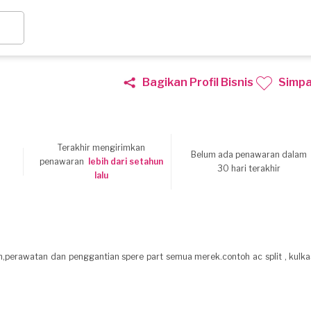
Bagikan Profil Bisnis
Simp
Terakhir mengirimkan
Belum ada penawaran dalam
9
penawaran
lebih dari setahun
30 hari terakhir
lalu
n,perawatan dan penggantian spere part semua merek.contoh ac split , kulkas