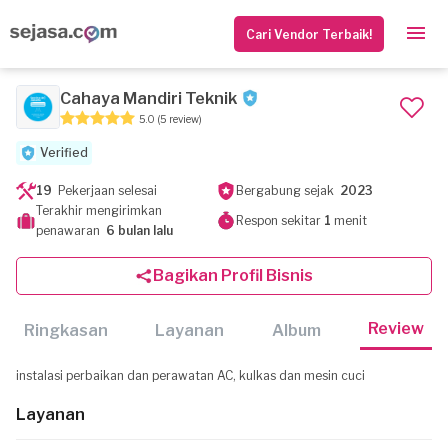
Cari Vendor Terbaik!
Cahaya Mandiri Teknik
5.0
(5 review)
Verified
19
Pekerjaan selesai
Bergabung sejak
2023
Terakhir mengirimkan
Respon sekitar
1
menit
penawaran
6 bulan lalu
Bagikan Profil Bisnis
Review
Ringkasan
Layanan
Album
instalasi perbaikan dan perawatan AC, kulkas dan mesin cuci
Layanan