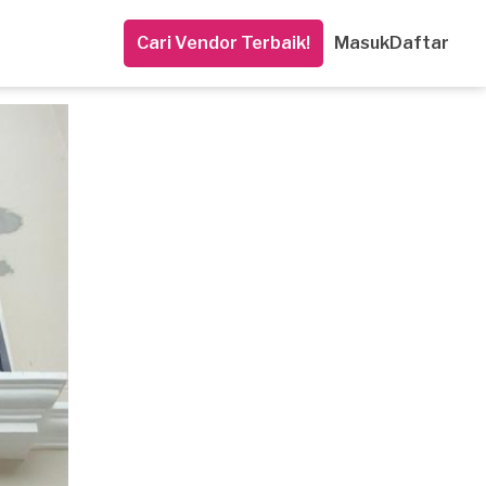
Cari Vendor Terbaik!
Masuk
Daftar