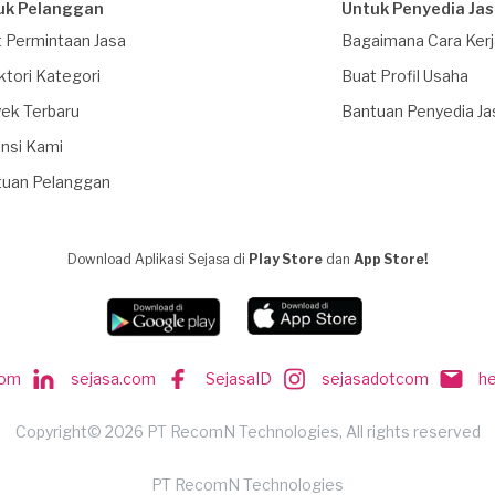
uk Pelanggan
Untuk Penyedia Ja
 Permintaan Jasa
Bagaimana Cara Ker
ktori Kategori
Buat Profil Usaha
ek Terbaru
Bantuan Penyedia Ja
nsi Kami
tuan Pelanggan
Download Aplikasi Sejasa di
Play Store
dan
App Store!
com
sejasa.com
SejasaID
sejasadotcom
h
Copyright© 2026 PT RecomN Technologies, All rights reserved
PT RecomN Technologies