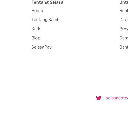
Tentang Sejasa
Unt
Home
Buat
Tentang Kami
Dire
Karir
Proy
Blog
Gara
SejasaPay
Ban
sejasadot