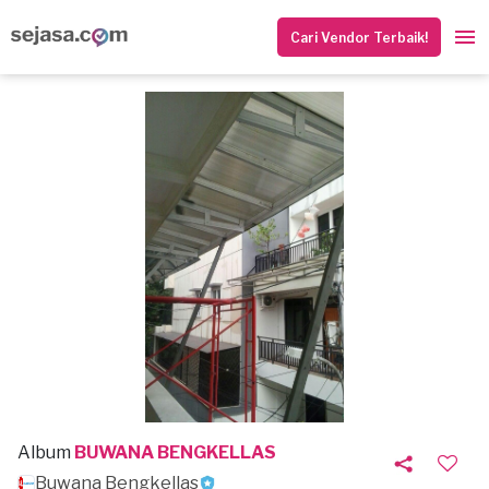
Cari Vendor Terbaik!
Album
BUWANA BENGKELLAS
Buwana Bengkellas