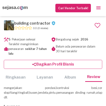
Cari Vendor Terbaik!
building contractor
0.0
(0 review)
5
Pekerjaan selesai
Bergabung sejak
2016
Terakhir mengirimkan
Belum ada penawaran dalam
penawaran
sekitar 7 tahun
30 hari terakhir
lalu
Bagikan Profil Bisnis
Review
Ringkasan
Layanan
Album
mengerjakan: pondasi,kontruksi besi,cor
slop/tiang/ringball,kusen,jendela,pintu.pemasangan dinding rumah,atap
dll.