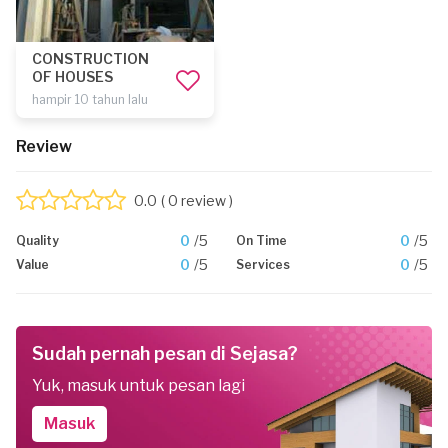
CONSTRUCTION
OF HOUSES
hampir 10 tahun lalu
Review
0.0
( 0 review )
0
/5
0
/5
Quality
On Time
0
/5
0
/5
Value
Services
Sudah pernah pesan di Sejasa?
Yuk, masuk untuk pesan lagi
Masuk