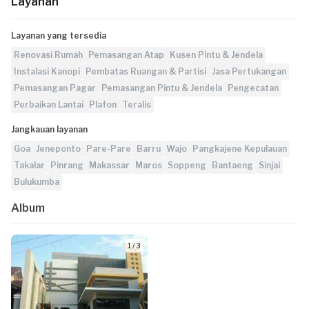
Layanan
Layanan yang tersedia
Renovasi Rumah
Pemasangan Atap
Kusen Pintu & Jendela
Instalasi Kanopi
Pembatas Ruangan & Partisi
Jasa Pertukangan
Pemasangan Pagar
Pemasangan Pintu & Jendela
Pengecatan
Perbaikan Lantai
Plafon
Teralis
Jangkauan layanan
Goa
Jeneponto
Pare-Pare
Barru
Wajo
Pangkajene Kepulauan
Takalar
Pinrang
Makassar
Maros
Soppeng
Bantaeng
Sinjai
Bulukumba
Album
1 / 3