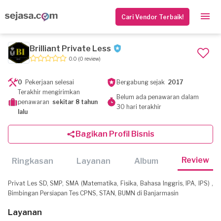
Cari Vendor Terbaik!
Brilliant Private Less
0.0
(0 review)
0
Pekerjaan selesai
Bergabung sejak
2017
Terakhir mengirimkan
Belum ada penawaran dalam
penawaran
sekitar 8 tahun
30 hari terakhir
lalu
Bagikan Profil Bisnis
Review
Ringkasan
Layanan
Album
Privat Les SD, SMP, SMA (Matematika, Fisika, Bahasa Inggris, IPA, IPS) ,
Bimbingan Persiapan Tes CPNS, STAN, BUMN di Banjarmasin
Layanan