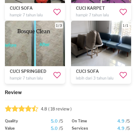
CUCI SOFA
CUCI KARPET
hampir 7 tahun lalu
hampir 7 tahun lalu
1 / 3
1 / 1
CUCI SPRINGBED
CUCI SOFA
hampir 7 tahun lalu
lebih dari 3 tahun lalu
Review
4.8
( 18 review )
5.0
/5
4.9
/5
Quality
On Time
5.0
/5
4.9
/5
Value
Services