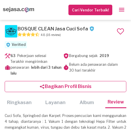
Cari Vendor Terbaik!
BOSQUE CLEAN Jasa Cuci Sofa
4.8
(18 review)
Verified
63
Pekerjaan selesai
Bergabung sejak
2019
Terakhir mengirimkan
Belum ada penawaran dalam
penawaran
lebih dari 3 tahun
30 hari terakhir
lalu
Bagikan Profil Bisnis
Review
Ringkasan
Layanan
Album
Cuci Sofa, Springbed dan Karpet. Proses pencucian kami menggunakan
4 tahap, diantaranya : 1. Vakum 1 dengan teknologi Hepa Filter untuk
mengangkat kuman, virus, tungau dan debu tak kasat mata. 2. Vakum 2