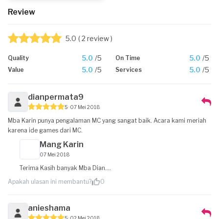
Review
5.0
( 2 review )
5.0
/5
5.0
/5
Quality
On Time
5.0
/5
5.0
/5
Value
Services
dianpermata9
5
07 Mei 2018
Mba Karin punya pengalaman MC yang sangat baik. Acara kami meriah
karena ide games dari MC.
Mang Karin
07 Mei 2018
Terima Kasih banyak Mba Dian....
Apakah ulasan ini membantu?
0
anieshama
5
02 Mei 2018