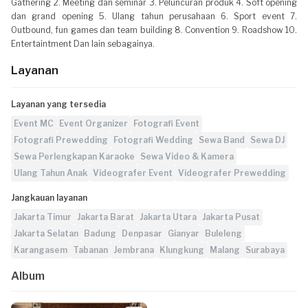
Gathering 2. Meeting dan seminar 3. Peluncuran produk 4. Soft opening
dan grand opening 5. Ulang tahun perusahaan 6. Sport event 7.
Outbound, fun games dan team building 8. Convention 9. Roadshow 10.
Entertaintment Dan lain sebagainya.
Layanan
Layanan yang tersedia
Event MC
Event Organizer
Fotografi Event
Fotografi Prewedding
Fotografi Wedding
Sewa Band
Sewa DJ
Sewa Perlengkapan Karaoke
Sewa Video & Kamera
Ulang Tahun Anak
Videografer Event
Videografer Prewedding
Jangkauan layanan
Jakarta Timur
Jakarta Barat
Jakarta Utara
Jakarta Pusat
Jakarta Selatan
Badung
Denpasar
Gianyar
Buleleng
Karangasem
Tabanan
Jembrana
Klungkung
Malang
Surabaya
Album