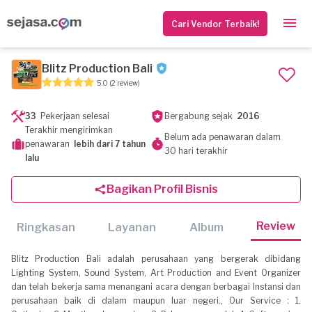
Cari Vendor Terbaik!
Blitz Production Bali
5.0
(2 review)
33
Pekerjaan selesai
Bergabung sejak
2016
Terakhir mengirimkan
Belum ada penawaran dalam
penawaran
lebih dari 7 tahun
30 hari terakhir
lalu
Bagikan Profil Bisnis
Review
Ringkasan
Layanan
Album
Blitz Production Bali adalah perusahaan yang bergerak dibidang
Lighting System, Sound System, Art Production and Event Organizer
dan telah bekerja sama menangani acara dengan berbagai Instansi dan
perusahaan baik di dalam maupun luar negeri., Our Service : 1.