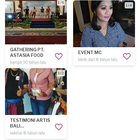
1 / 9
1 / 4
GATHERING PT.
EVENT MC
ASTASIA FOOD
lebih dari 8 tahun lalu
hampir 10 tahun lalu
1 / 2
TESTIMONI ARTIS
BALI...
sekitar 8 tahun lalu