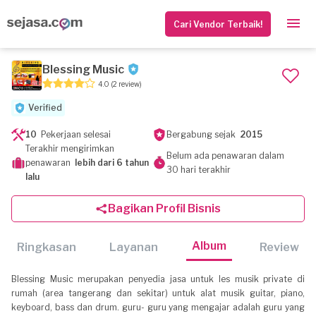
Cari Vendor Terbaik!
Blessing Music
4.0
(2 review)
Verified
10
Pekerjaan selesai
Bergabung sejak
2015
Terakhir mengirimkan
Belum ada penawaran dalam
penawaran
lebih dari 6 tahun
30 hari terakhir
lalu
Bagikan Profil Bisnis
Album
Ringkasan
Layanan
Review
Blessing Music merupakan penyedia jasa untuk les musik private di
rumah (area tangerang dan sekitar) untuk alat musik guitar, piano,
keyboard, bass dan drum. guru- guru yang mengajar adalah guru yang