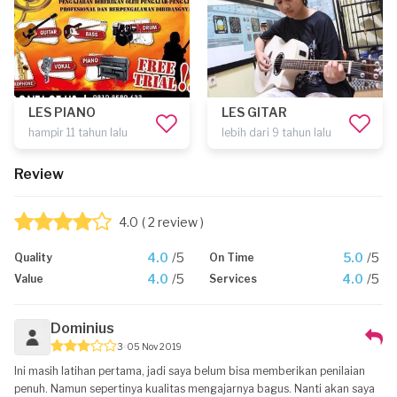
LES PIANO
LES GITAR
hampir 11 tahun lalu
lebih dari 9 tahun lalu
Review
4.0
( 2 review )
4.0
/5
5.0
/5
Quality
On Time
4.0
/5
4.0
/5
Value
Services
Dominius
3
05 Nov 2019
Ini masih latihan pertama, jadi saya belum bisa memberikan penilaian
penuh. Namun sepertinya kualitas mengajarnya bagus. Nanti akan saya