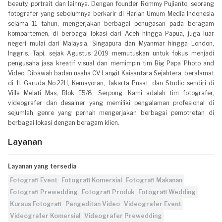
beauty, portrait dan lainnya. Dengan founder Rommy Pujianto, seorang
fotografer yang sebelumnya berkarir di Harian Umum Media Indonesia
selama 11 tahun, mengerjakan berbagai penugasan pada beragam
kompartemen, di berbagai lokasi dari Aceh hingga Papua, juga luar
negeri mulai dari Malaysia, Singapura dan Myanmar hingga London,
Inggris. Tapi, sejak Agustus 2019 memutuskan untuk fokus menjadi
pengusaha jasa kreatif visual dan memimpin tim Big Papa Photo and
Video. Dibawah badan usaha CV Langit Kaisantara Sejahtera, beralamat
di Jl. Garuda No.22H, Kemayoran, Jakarta Pusat, dan Studio sendiri di
Villa Melati Mas, Blok E5/8, Serpong. Kami adalah tim fotografer,
videografer dan desainer yang memiliki pengalaman profesional di
sejumlah genre yang pernah mengerjakan berbagai pemotretan di
berbagai lokasi dengan beragam klien.
Layanan
Layanan yang tersedia
Fotografi Event
Fotografi Komersial
Fotografi Makanan
Fotografi Prewedding
Fotografi Produk
Fotografi Wedding
Kursus Fotografi
Pengeditan Video
Videografer Event
Videografer Komersial
Videografer Prewedding