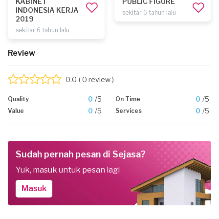
KABINET
PUBLIC FIGURE
INDONESIA KERJA
sekitar 6 tahun lalu
2019
sekitar 6 tahun lalu
Review
0.0
( 0 review )
0
/5
0
/5
Quality
On Time
0
/5
0
/5
Value
Services
Sudah pernah pesan di Sejasa?
Yuk, masuk untuk pesan lagi
Masuk