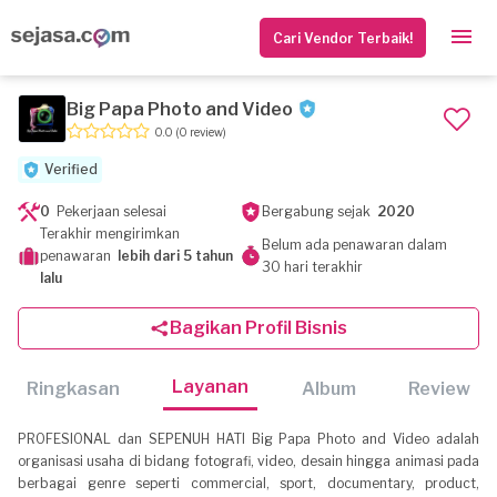
Cari Vendor Terbaik!
Big Papa Photo and Video
0.0
(0 review)
Verified
0
Pekerjaan selesai
Bergabung sejak
2020
Terakhir mengirimkan
Belum ada penawaran dalam
penawaran
lebih dari 5 tahun
30 hari terakhir
lalu
Bagikan Profil Bisnis
Layanan
Ringkasan
Album
Review
PROFESIONAL dan SEPENUH HATI Big Papa Photo and Video adalah
organisasi usaha di bidang fotografi, video, desain hingga animasi pada
berbagai genre seperti commercial, sport, documentary, product,