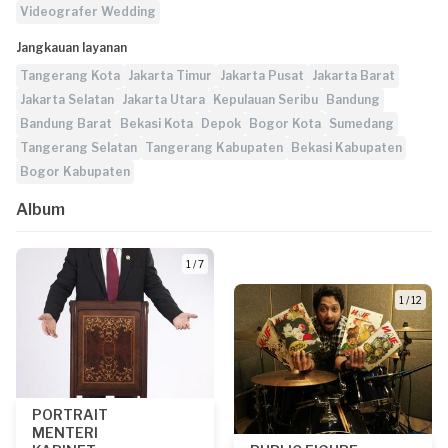
Videografer Wedding
Jangkauan layanan
Tangerang Kota
Jakarta Timur
Jakarta Pusat
Jakarta Barat
Jakarta Selatan
Jakarta Utara
Kepulauan Seribu
Bandung
Bandung Barat
Bekasi Kota
Depok
Bogor Kota
Sumedang
Tangerang Selatan
Tangerang Kabupaten
Bekasi Kabupaten
Bogor Kabupaten
Album
1 / 7
1 / 12
PORTRAIT
MENTERI