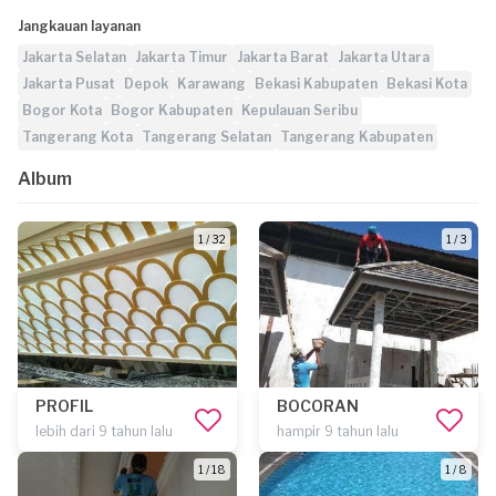
Jangkauan layanan
Jakarta Selatan
Jakarta Timur
Jakarta Barat
Jakarta Utara
Jakarta Pusat
Depok
Karawang
Bekasi Kabupaten
Bekasi Kota
Bogor Kota
Bogor Kabupaten
Kepulauan Seribu
Tangerang Kota
Tangerang Selatan
Tangerang Kabupaten
Album
1 / 32
1 / 3
PROFIL
BOCORAN
lebih dari 9 tahun lalu
hampir 9 tahun lalu
1 / 18
1 / 8