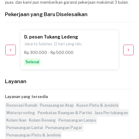
puas. dan kami pun memberikan garansi pekerjaan maksimal 3 bulan.
Pekerjaan yang Baru Diselesaikan
D. pesan Tukang Ledeng
J. pe
Jakarta Selatan, 11 hari yang lalu
Jakarta
Rp 300.000 - Rp 500.000
sekita
Selesai
Selesa
Layanan
Layanan yang tersedia
Renovasi Rumah
Pemasangan Atap
Kusen Pintu & Jendela
Waterproofing
Pembatas Ruangan & Partisi
Jasa Pertukangan
Kolam Ikan
Kolam Renang
Pemasangan Lampu
Pemasangan Lantai
Pemasangan Pagar
Pemasangan Pintu & Jendela