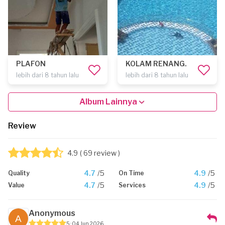
PLAFON
KOLAM RENANG.
lebih dari 8 tahun lalu
lebih dari 8 tahun lalu
Album Lainnya
Review
4.9
( 69 review )
4.7
/5
4.9
/5
Quality
On Time
4.7
/5
4.9
/5
Value
Services
Anonymous
5
04 Jun 2026