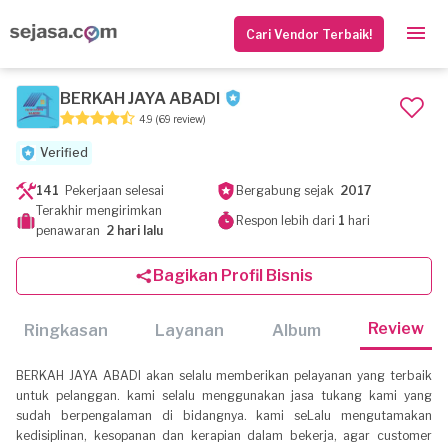
Cari Vendor Terbaik!
BERKAH JAYA ABADI
4.9
(69 review)
Verified
141
Pekerjaan selesai
Bergabung sejak
2017
Terakhir mengirimkan
Respon lebih dari
1
hari
penawaran
2 hari lalu
Bagikan Profil Bisnis
Review
Ringkasan
Layanan
Album
BERKAH JAYA ABADI akan selalu memberikan pelayanan yang terbaik
untuk pelanggan. kami selalu menggunakan jasa tukang kami yang
sudah berpengalaman di bidangnya. kami seLalu mengutamakan
kedisiplinan, kesopanan dan kerapian dalam bekerja, agar customer