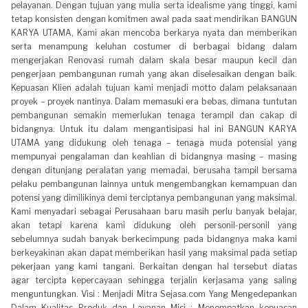
pelayanan. Dengan tujuan yang mulia serta idealisme yang tinggi, kami
tetap konsisten dengan komitmen awal pada saat mendirikan BANGUN
KARYA UTAMA, Kami akan mencoba berkarya nyata dan memberikan
serta menampung keluhan costumer di berbagai bidang dalam
mengerjakan Renovasi rumah dalam skala besar maupun kecil dan
pengerjaan pembangunan rumah yang akan diselesaikan dengan baik.
Kepuasan Klien adalah tujuan kami menjadi motto dalam pelaksanaan
proyek – proyek nantinya. Dalam memasuki era bebas, dimana tuntutan
pembangunan semakin memerlukan tenaga terampil dan cakap di
bidangnya. Untuk itu dalam mengantisipasi hal ini BANGUN KARYA
UTAMA yang didukung oleh tenaga – tenaga muda potensial yang
mempunyai pengalaman dan keahlian di bidangnya masing – masing
dengan ditunjang peralatan yang memadai, berusaha tampil bersama
pelaku pembangunan lainnya untuk mengembangkan kemampuan dan
potensi yang dimilikinya demi terciptanya pembangunan yang maksimal.
Kami menyadari sebagai Perusahaan baru masih perlu banyak belajar,
akan tetapi karena kami didukung oleh personil-personil yang
sebelumnya sudah banyak berkecimpung pada bidangnya maka kami
berkeyakinan akan dapat memberikan hasil yang maksimal pada setiap
pekerjaan yang kami tangani. Berkaitan dengan hal tersebut diatas
agar tercipta kepercayaan sehingga terjalin kerjasama yang saling
menguntungkan. Visi : Menjadi Mitra Sejasa.com Yang Mengedepankan
Dalam Kualitas Produk dan Layanan Misi : Menempatkan kepuasan