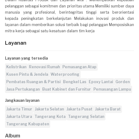
pelanggan sebagai komitmen dan prioritas utama Memiliki sumber daya
manusia yang profesional, berintegritas tinggi serta berorientasi
kepada peningkatan berkelanjutan Melakukan inovasi produk dan
layanan dalam memberikan solusi terbaik bagi pelanggan Memposisikan
mitra kerja sebagai satu kesatuan dalam tim kerja
Layanan
Layanan yang tersedia
Kelistrikan
Renovasi Rumah
Pemasangan Atap
Kusen Pintu & Jendela
Waterproofing
Pembatas Ruangan & Partisi
Bengkel Las
Epoxy Lantai
Gorden
Jasa Pertukangan
Buat Kabinet dan Furnitur
Pemasangan Lampu
Jangkauan layanan
Jakarta Timur
Jakarta Selatan
Jakarta Pusat
Jakarta Barat
Jakarta Utara
Tangerang Kota
Tangerang Selatan
Tangerang Kabupaten
Album