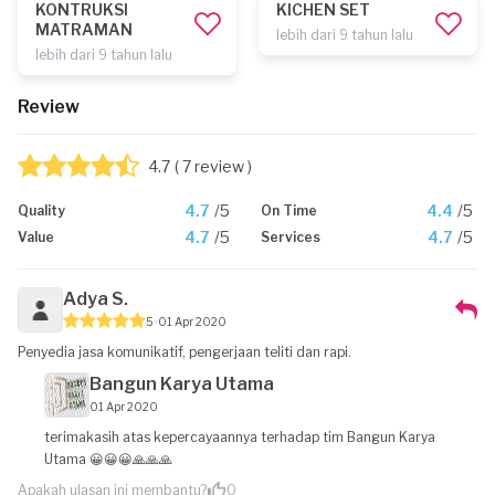
KONTRUKSI
KICHEN SET
MATRAMAN
lebih dari 9 tahun lalu
lebih dari 9 tahun lalu
Review
4.7
( 7 review )
4.7
/5
4.4
/5
Quality
On Time
4.7
/5
4.7
/5
Value
Services
Adya S.
5
01 Apr 2020
Penyedia jasa komunikatif, pengerjaan teliti dan rapi.
Bangun Karya Utama
01 Apr 2020
terimakasih atas kepercayaannya terhadap tim Bangun Karya
Utama 😀😀😀🙏🙏🙏
Apakah ulasan ini membantu?
0