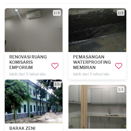
1 / 3
1 / 2
RENOVASI RUANG
PEMASANGAN
KOMISARIS
WATERPROOFING
EMPORIUM
MEMBRAN
lebih dari 9 tahun lalu
lebih dari 9 tahun lalu
1 / 1
1 / 1
BARAK ZENI