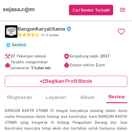
Cari Vendor Terbaik!
BangunKaryaUtama
4.7
(7 review)
Verified
27
Pekerjaan selesai
Bergabung sejak
2017
Terakhir mengirimkan
Respon sekitar
2
jam
penawaran
5 bulan lalu
Bagikan Profil Bisnis
Review
Ringkasan
Layanan
Album
BANGUN KARYA UTAMA Di tengah banyaknya pesaing dalam dunia
usaha khususnya dalam bidang jasa konstruksi, kami BANGUN KARYA
UTAMA yang bergerak di bidang Pengadaan Barang dan Jasa
Konstruksi mencoba tetap eksis dan bertahan untuk berkarya dalam