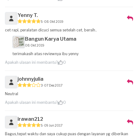
Yenny T.
5
08 Okt 2019
cet rapi, peralatan dicuci semua setelah cet, bersih..
Bangun Karya Utama
08 Okt 2019
terimakasih atas reviewnya ibu yenny
Apakah ulasan ini membantu?
0
johnnyjulia
3
07 Des 2017
Neutral
Apakah ulasan ini membantu?
0
irawan212
5
09 Jun 2017
Bagus,tepat waktu dan saya cukup puas dengan layanan yg diberikan