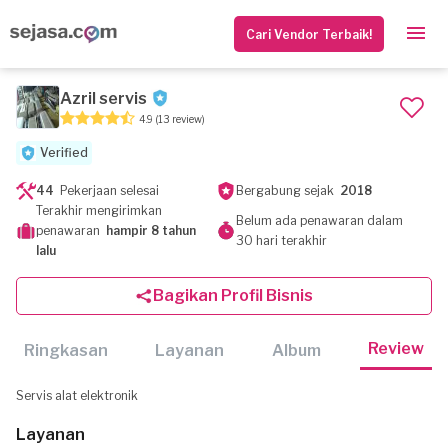
Cari Vendor Terbaik!
Azril servis
4.9
(13 review)
Verified
44
Pekerjaan selesai
Bergabung sejak
2018
Terakhir mengirimkan
Belum ada penawaran dalam
penawaran
hampir 8 tahun
30 hari terakhir
lalu
Bagikan Profil Bisnis
Review
Ringkasan
Layanan
Album
Servis alat elektronik
Layanan