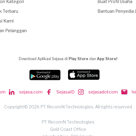
ori Kategori
Buat Profil Usaha
k Terbaru
Bantuan Penyedia 
si Kami
an Pelanggan
Download Aplikasi Sejasa di
Play Store
dan
App Store!
com
sejasa.com
SejasaID
sejasadotcom
h
Copyright© 2026 PT RecomN Technologies, All rights reserved
PT RecomN Technologies
Gold Coast Office