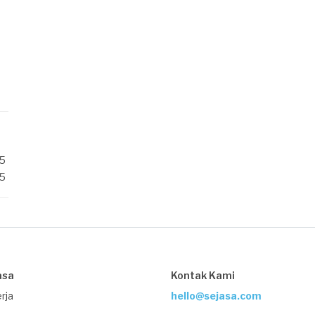
/5
/5
asa
Kontak Kami
rja
hello@sejasa.com