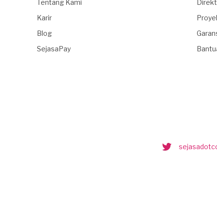
Tentang Kami
Direkt
Karir
Proye
Blog
Garan
SejasaPay
Bantu
sejasadot