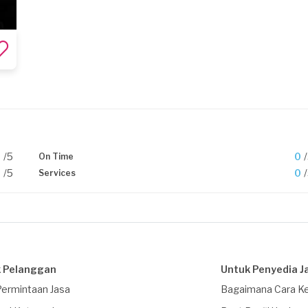
0
/5
0
On Time
0
/5
0
Services
 Pelanggan
Untuk Penyedia J
Permintaan Jasa
Bagaimana Cara Ke