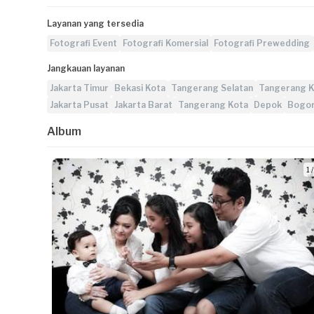
Layanan yang tersedia
Fotografi Event
Fotografi Komersial
Fotografi Prewedding
Jangkauan layanan
Jakarta Timur
Bekasi Kota
Tangerang Selatan
Tangerang 
Jakarta Pusat
Jakarta Barat
Tangerang Kota
Depok
Bogor
Album
1 