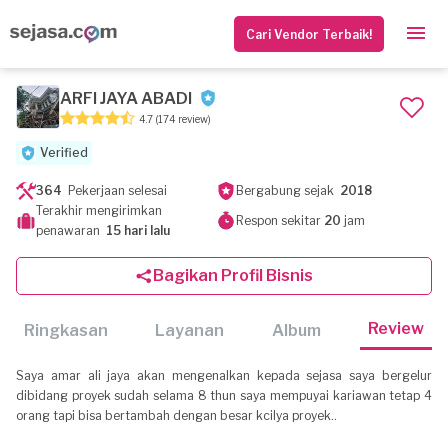
Cari Vendor Terbaik!
ARFI JAYA ABADI
4.7
(174 review)
Verified
364
Pekerjaan selesai
Bergabung sejak
2018
Terakhir mengirimkan
Respon sekitar
20
jam
penawaran
15 hari lalu
Bagikan Profil Bisnis
Review
Ringkasan
Layanan
Album
Saya amar ali jaya akan mengenalkan kepada sejasa saya bergelur
dibidang proyek sudah selama 8 thun saya mempuyai kariawan tetap 4
orang tapi bisa bertambah dengan besar kcilya proyek..