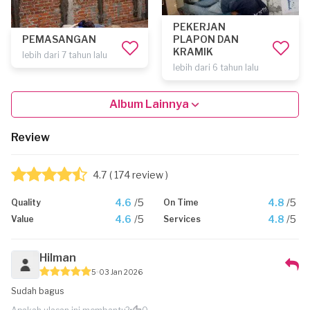
PEKERJAN
PEMASANGAN
PLAPON DAN
KRAMIK
lebih dari 7 tahun lalu
lebih dari 6 tahun lalu
Album Lainnya
Review
4.7
( 174 review )
4.6
/5
4.8
/5
Quality
On Time
4.6
/5
4.8
/5
Value
Services
Hilman
5
03 Jan 2026
Sudah bagus