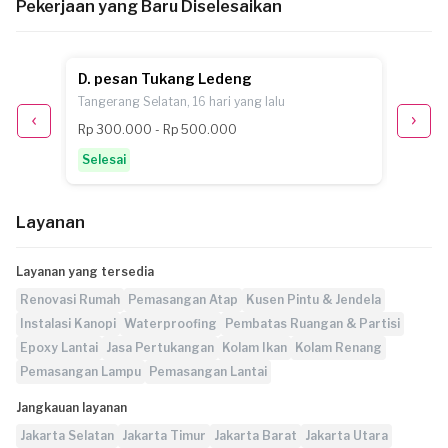
Pekerjaan yang Baru Diselesaikan
D. pesan Tukang Ledeng
A.A. 
Tangerang Selatan, 16 hari yang lalu
Jakarta
Rp 300.000 - Rp 500.000
sekita
Selesai
Selesa
Layanan
Layanan yang tersedia
Renovasi Rumah
Pemasangan Atap
Kusen Pintu & Jendela
Instalasi Kanopi
Waterproofing
Pembatas Ruangan & Partisi
Epoxy Lantai
Jasa Pertukangan
Kolam Ikan
Kolam Renang
Pemasangan Lampu
Pemasangan Lantai
Jangkauan layanan
Jakarta Selatan
Jakarta Timur
Jakarta Barat
Jakarta Utara