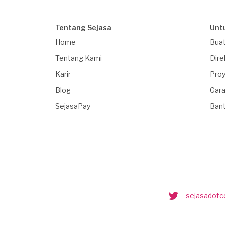
Tentang Sejasa
Unt
Home
Buat
Tentang Kami
Dire
Karir
Proy
Blog
Gara
SejasaPay
Ban
sejasadot