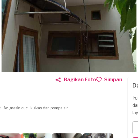
Bagikan Foto
Simpan
D
In
da
i ,Ac ,mesin cuci ,kulkas dan pompa air
la