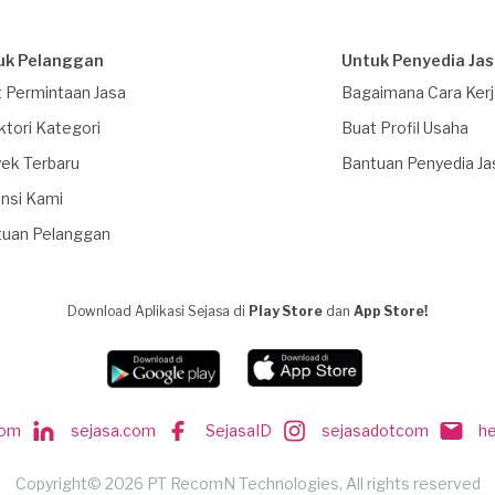
uk Pelanggan
Untuk Penyedia Ja
 Permintaan Jasa
Bagaimana Cara Ker
ktori Kategori
Buat Profil Usaha
ek Terbaru
Bantuan Penyedia Ja
nsi Kami
tuan Pelanggan
Download Aplikasi Sejasa di
Play Store
dan
App Store!
com
sejasa.com
SejasaID
sejasadotcom
h
Copyright© 2026 PT RecomN Technologies, All rights reserved