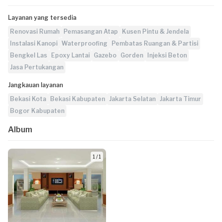
Layanan yang tersedia
Renovasi Rumah
Pemasangan Atap
Kusen Pintu & Jendela
Instalasi Kanopi
Waterproofing
Pembatas Ruangan & Partisi
Bengkel Las
Epoxy Lantai
Gazebo
Gorden
Injeksi Beton
Jasa Pertukangan
Jangkauan layanan
Bekasi Kota
Bekasi Kabupaten
Jakarta Selatan
Jakarta Timur
Bogor Kabupaten
Album
1 / 1