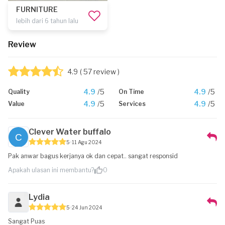
FURNITURE
lebih dari 6 tahun lalu
Review
4.9
( 57 review )
4.9
/5
4.9
/5
Quality
On Time
4.9
/5
4.9
/5
Value
Services
Clever Water buffalo
5
11 Agu 2024
Pak anwar bagus kerjanya ok dan cepat.. sangat responsid
Apakah ulasan ini membantu?
0
Lydia
5
24 Jun 2024
Sangat Puas