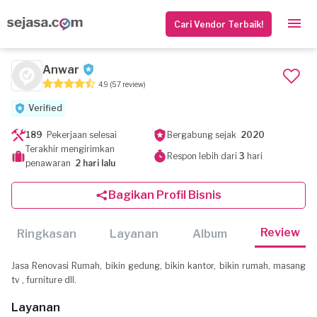
Cari Vendor Terbaik!
Anwar
4.9
(57 review)
Verified
189
Pekerjaan selesai
Bergabung sejak
2020
Terakhir mengirimkan
Respon lebih dari
3
hari
penawaran
2 hari lalu
Bagikan Profil Bisnis
Review
Ringkasan
Layanan
Album
Jasa Renovasi Rumah, bikin gedung, bikin kantor, bikin rumah, masang
tv , furniture dll.
Layanan