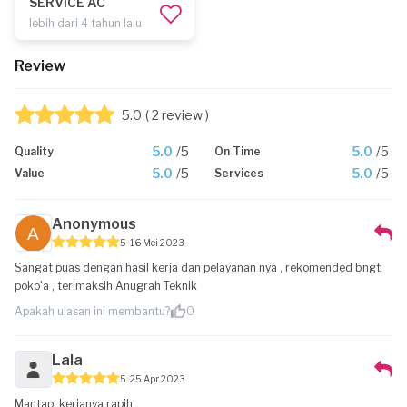
SERVICE AC
lebih dari 4 tahun lalu
Review
5.0
( 2 review )
5.0
/5
5.0
/5
Quality
On Time
5.0
/5
5.0
/5
Value
Services
Anonymous
5
16 Mei 2023
Sangat puas dengan hasil kerja dan pelayanan nya , rekomended bngt
poko'a , terimaksih Anugrah Teknik
Apakah ulasan ini membantu?
0
Lala
5
25 Apr 2023
Mantap, kerjanya rapih