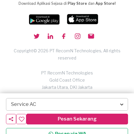
Download Aplikasi Sejasa di
Play Store
dan
App Store!
Copyright© 2026 PT RecomN Technologies, All rights
reserved
PT RecomN Technologies
Gold Coast Office
Jakarta Utara, DKI Jakarta
Service AC
Pesan Sekarang
Pesan via WA