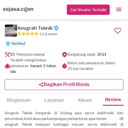
Cari Vendor Terbaik!
Anugrah Teknik
5.0
(2 review)
Verified
10
Pekerjaan selesai
Bergabung sejak
2021
Terakhir mengirimkan
Belum ada penawaran dalam
penawaran
hampir 3 tahun
30 hari terakhir
lalu
Bagikan Profil Bisnis
Review
Ringkasan
Layanan
Album
Anugrah Teknik bergerak di bidang jasa servis elektronik dari
perumahan,kontrakan,perkampungan,perkantoran,apartemen dll
anugrah Teknik melayani berbagai macam servis elektronik di