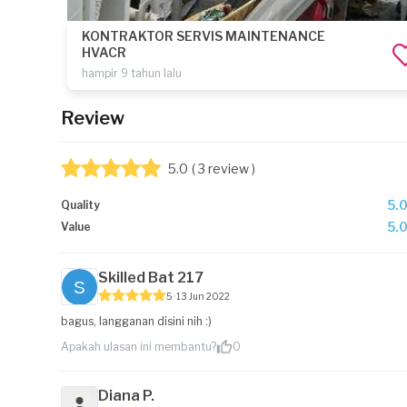
KONTRAKTOR SERVIS MAINTENANCE
HVACR
hampir 9 tahun lalu
Review
5.0
( 3 review )
5.
Quality
5.
Value
Skilled Bat 217
5
13 Jun 2022
bagus, langganan disini nih :)
Apakah ulasan ini membantu?
0
Diana P.