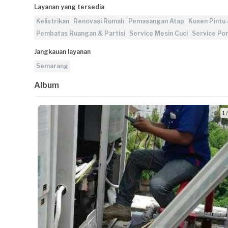
Layanan yang tersedia
Kelistrikan
Renovasi Rumah
Pemasangan Atap
Kusen Pintu 
Pembatas Ruangan & Partisi
Service Mesin Cuci
Service Po
Jangkauan layanan
Semarang
Album
1 