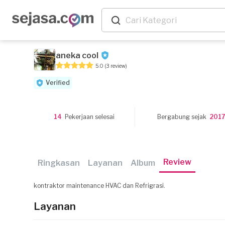
aneka cool
5.0
(3 review)
Verified
14
Pekerjaan selesai
Bergabung sejak
2017
Review
Ringkasan
Layanan
Album
kontraktor maintenance HVAC dan Refrigrasi.
Layanan