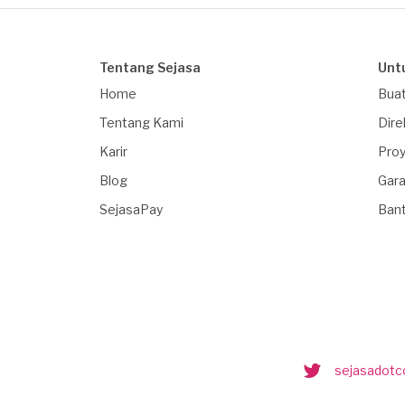
Tentang Sejasa
Unt
Home
Buat
Tentang Kami
Dire
Karir
Proy
Blog
Gara
SejasaPay
Ban
sejasadot