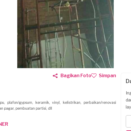
Bagikan Foto
Simpan
D
In
da
 plafon/gypsum, keramik, vinyl, kelistrikan, perbaikan/renovasi
la
 pagar, pembuatan partisi, dll
NER