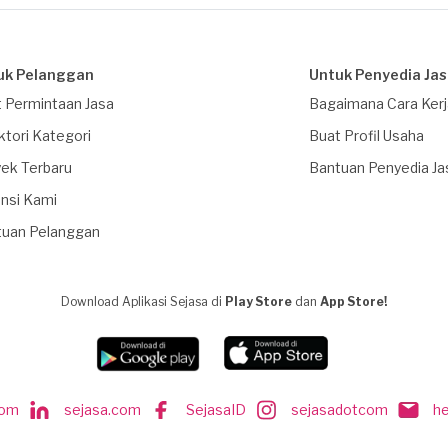
uk Pelanggan
Untuk Penyedia Ja
 Permintaan Jasa
Bagaimana Cara Ker
ktori Kategori
Buat Profil Usaha
ek Terbaru
Bantuan Penyedia Ja
nsi Kami
tuan Pelanggan
Download Aplikasi Sejasa di
Play Store
dan
App Store!
com
sejasa.com
SejasaID
sejasadotcom
h