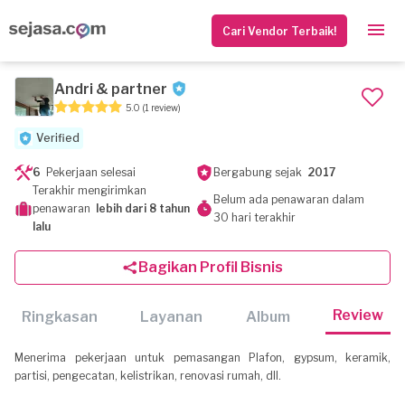
Cari Vendor Terbaik!
Andri & partner
5.0
(1 review)
Verified
6
Pekerjaan selesai
Bergabung sejak
2017
Terakhir mengirimkan
Belum ada penawaran dalam
penawaran
lebih dari 8 tahun
30 hari terakhir
lalu
Bagikan Profil Bisnis
Review
Ringkasan
Layanan
Album
Menerima pekerjaan untuk pemasangan Plafon, gypsum, keramik,
partisi, pengecatan, kelistrikan, renovasi rumah, dll.