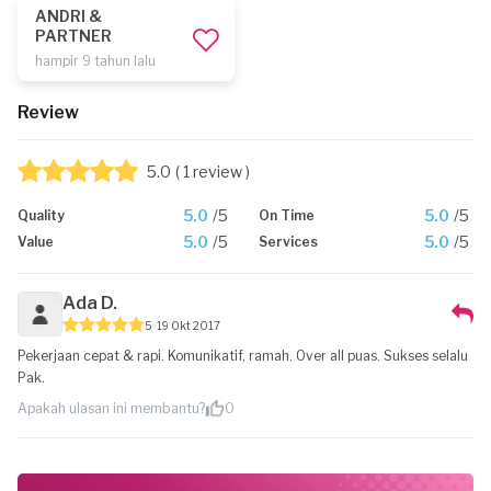
ANDRI &
PARTNER
hampir 9 tahun lalu
Review
5.0
( 1 review )
5.0
/5
5.0
/5
Quality
On Time
5.0
/5
5.0
/5
Value
Services
Ada D.
5
19 Okt 2017
Pekerjaan cepat & rapi. Komunikatif, ramah. Over all puas. Sukses selalu
Pak.
Apakah ulasan ini membantu?
0