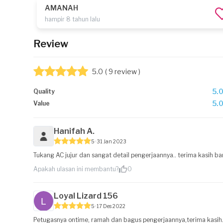
AMANAH
hampir 8 tahun lalu
Review
5.0
( 9 review )
5.
Quality
5.
Value
Hanifah A.
5
31 Jan 2023
Tukang AC jujur dan sangat detail pengerjaannya.. terima kasih b
Apakah ulasan ini membantu?
0
Loyal Lizard 156
5
17 Des 2022
Petugasnya ontime, ramah dan bagus pengerjaannya,terima kasih