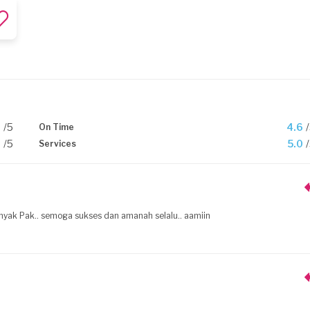
0
/5
4.6
On Time
0
/5
5.0
Services
anyak Pak.. semoga sukses dan amanah selalu.. aamiin
.