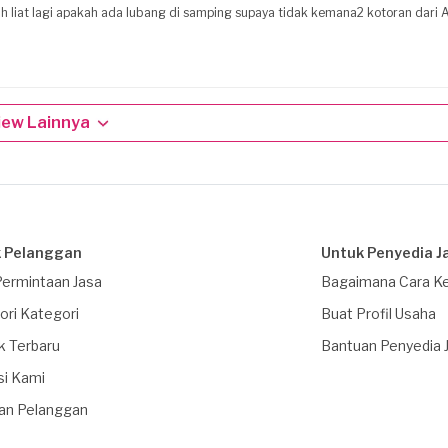
bih liat lagi apakah ada lubang di samping supaya tidak kemana2 kotoran dari 
iew Lainnya
 Pelanggan
Untuk Penyedia J
Permintaan Jasa
Bagaimana Cara Ke
ori Kategori
Buat Profil Usaha
k Terbaru
Bantuan Penyedia 
si Kami
an Pelanggan