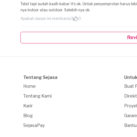
Telat tapi sudah kasih kabar it's ok. Untuk penyemprotan harus le
nya indoor atau outdoor. Selebih nya ok.
Apakah ulasan ini membantu?
0
Rev
Tentang Sejasa
Untuk
Home
Buat 
Tentang Kami
Direkt
Karir
Proye
Blog
Garan
SejasaPay
Bantu