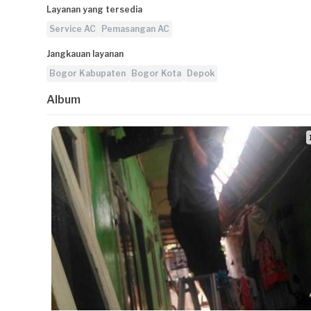
Layanan yang tersedia
Service AC
Pemasangan AC
Jangkauan layanan
Bogor Kabupaten
Bogor Kota
Depok
Album
1