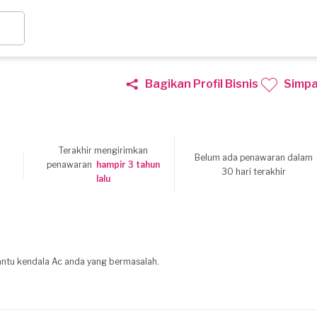
Bagikan Profil Bisnis
Simp
Terakhir mengirimkan
Belum ada penawaran dalam
8
penawaran
hampir 3 tahun
30 hari terakhir
lalu
antu kendala Ac anda yang bermasalah.