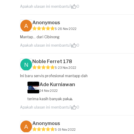
Apakah ulasan ini membantu?
0
Anonymous
5
28 Nov 2022
Mantap... dari Cibinong
Apakah ulasan ini membantu?
0
Noble Ferret 178
5
23 Nov 2022
Ini baru servis profesional mantapp dah
Ade Kurniawan
24 Nov 2022
terima kasih banyak pak🙏
Apakah ulasan ini membantu?
0
Anonymous
5
19 Nov 2022