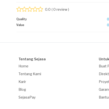
0.0
( 0 review )
Quality
Value
Tentang Sejasa
Untuk
Home
Buat 
Tentang Kami
Direkt
Karir
Proye
Blog
Garan
SejasaPay
Bantu