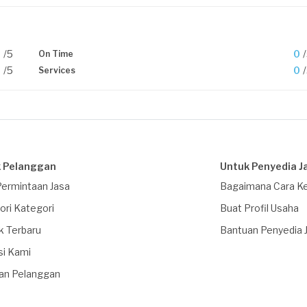
0
/5
0
On Time
0
/5
0
Services
 Pelanggan
Untuk Penyedia J
Permintaan Jasa
Bagaimana Cara Ke
ori Kategori
Buat Profil Usaha
k Terbaru
Bantuan Penyedia 
si Kami
an Pelanggan