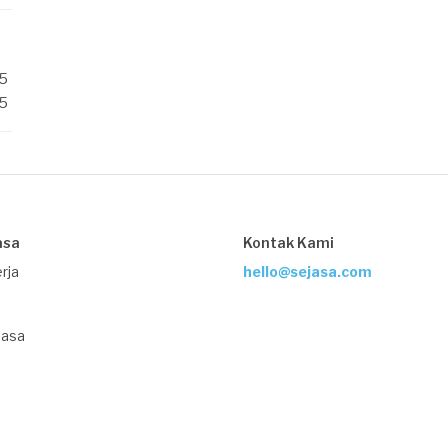
/5
/5
asa
Kontak Kami
rja
hello@sejasa.com
Jasa